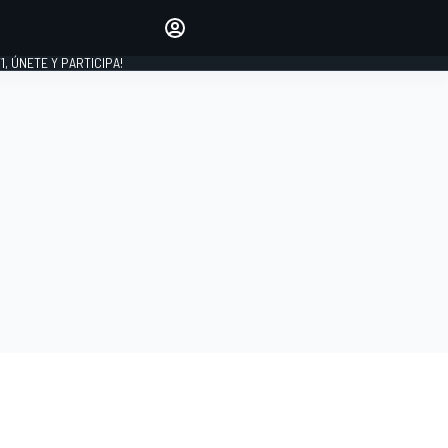
favoritos
Haz que se oiga tu voz
comentando artículos.
1, ÚNETE Y PARTICIPA!
INICIAR SESIÓN
EDICIÓN
LATINOAMÉRICA