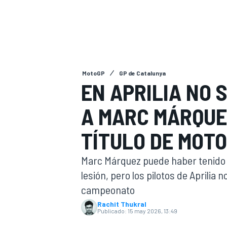
INDYCAR
MotoGP
GP de Catalunya
EN APRILIA NO 
A MARC MÁRQUE
TÍTULO DE MOT
Marc Márquez puede haber tenido d
MOTOGP
lesión, pero los pilotos de Aprilia 
campeonato
Rachit Thukral
Publicado:
15 may 2026, 13:49