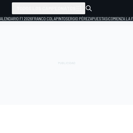
TODOS LOS CAMPEONATOS
ALENDARIO F1 2026
FRANCO COLAPINTO
SERGIO PÉREZ
APUESTAS
¡COMIENZA LA F