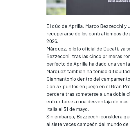
FÓRMULA E
El dúo de
Aprilia
,
Marco Bezzecchi
y
recuperarse de los contratiempos de p
2026.
Márquez, piloto oficial de
Ducati
, ya 
Bezzecchi, tras las cinco primeras ro
perfecto de Aprilia ha dado una ventaj
Márquez también ha tenido dificultade
Giannantonio
dentro del campamento 
Con 37 puntos en juego en el Gran Pr
perderá tras someterse a una doble c
WRC
enfrentarse a una desventaja de más 
Italia el 31 de mayo.
Sin embargo, Bezzecchi considera qu
al siete veces campeón del mundo de la 