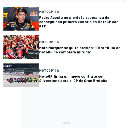
MOTOGP
15 h
Pedro Acosta no pierde la esperanza de
conseguir su primera victoria en MotoGP con
KTM
MOTOGP
16 h
Marc Márquez se quita presión: “Otro título de
MotoGP no cambiará mi vida”
MOTOGP
19 h
MotoGP firma un nuevo contrato con
Silverstone para el GP de Gran Bretaña