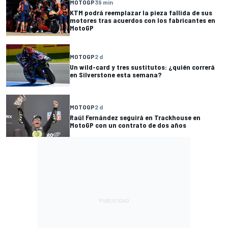
MOTOGP
39 min
KTM podrá reemplazar la pieza fallida de sus
motores tras acuerdos con los fabricantes en
MotoGP
MOTOGP
2 d
Un wild-card y tres sustitutos: ¿quién correrá
en Silverstone esta semana?
MOTOGP
2 d
Raúl Fernández seguirá en Trackhouse en
MotoGP con un contrato de dos años