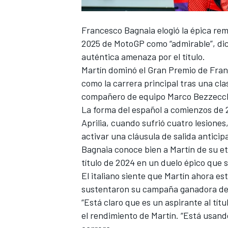
FÓRMULA E
Francesco Bagnaia
elogió la épica r
2025 de MotoGP como “admirable”, dic
auténtica amenaza por el título.
Martín dominó el Gran Premio de Fran
como la carrera principal tras una clas
compañero de equipo
Marco Bezzecc
La forma del español a comienzos de
Aprilia, cuando sufrió cuatro lesione
activar una cláusula de salida anticip
Bagnaia conoce bien a Martín de su e
título de 2024 en un duelo épico que 
WRC
El italiano siente que Martín ahora e
sustentaron su campaña ganadora del 
“Está claro que es un aspirante al tí
el rendimiento de Martín. “Está usan