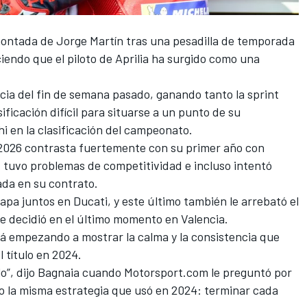
emontada de
Jorge Martín
tras una pesadilla de temporada
iendo que el piloto de
Aprilia
ha surgido como una
cia del fin de semana pasado, ganando tanto la sprint
ificación difícil para situarse a un punto de su
hi
en la clasificación del campeonato.
 2026 contrasta fuertemente con su primer año con
s, tuvo problemas de competitividad e incluso intentó
ada en su contrato.
tapa juntos en
Ducati
, y este último también le arrebató el
se decidió en el último momento en Valencia.
stá empezando a mostrar la calma y la consistencia que
título en 2024.
tulo”, dijo Bagnaia cuando Motorsport.com le preguntó por
do la misma estrategia que usó en 2024: terminar cada