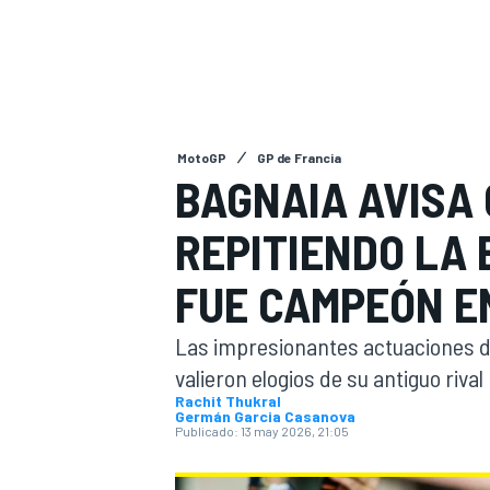
INDYCAR
MotoGP
GP de Francia
BAGNAIA AVISA 
REPITIENDO LA 
FUE CAMPEÓN E
Las impresionantes actuaciones de
MOTOGP
valieron elogios de su antiguo rival 
Rachit Thukral
Germán Garcia Casanova
Publicado:
13 may 2026, 21:05