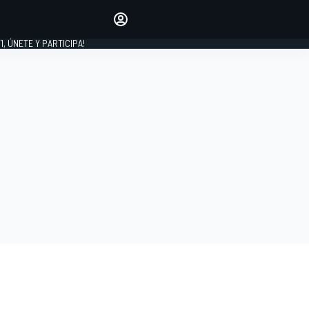
favoritos
Haz que se oiga tu voz
comentando artículos.
1, ÚNETE Y PARTICIPA!
INICIAR SESIÓN
EDICIÓN
LATINOAMÉRICA