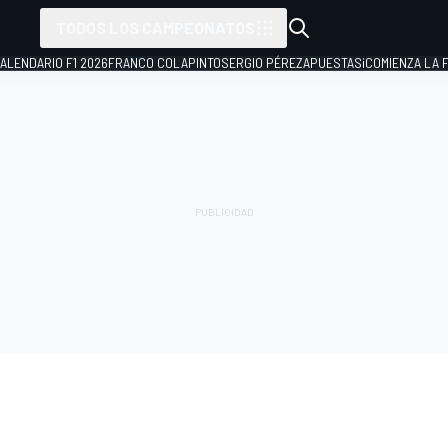
TODOS LOS CAMPEONATOS
ALENDARIO F1 2026
FRANCO COLAPINTO
SERGIO PÉREZ
APUESTAS
¡COMIENZA LA F