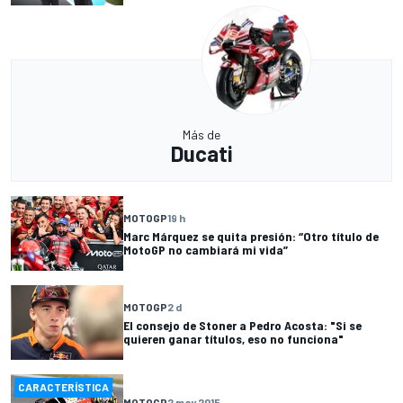
Más de
Ducati
MOTOGP
19 h
Marc Márquez se quita presión: “Otro título de
MotoGP no cambiará mi vida”
MOTOGP
2 d
El consejo de Stoner a Pedro Acosta: "Si se
quieren ganar títulos, eso no funciona"
CARACTERÍSTICA
MOTOGP
2 may 2015