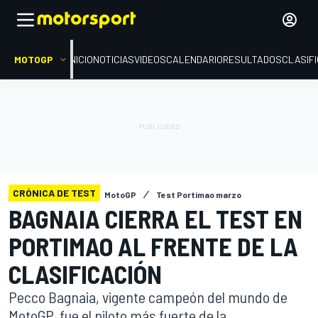
MOTOGP
INICIO
NOTICIAS
VIDEOS
CALENDARIO
RESULTADOS
CLASIF
CRÓNICA DE TEST
MotoGP
Test Portimao marzo
BAGNAIA CIERRA EL TEST EN
PORTIMAO AL FRENTE DE LA
CLASIFICACIÓN
Pecco Bagnaia, vigente campeón del mundo de
MotoGP, fue el piloto más fuerte de la