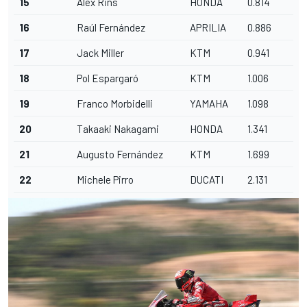
15
Alex Rins
HONDA
0.814
16
Raúl Fernández
APRILIA
0.886
17
Jack Miller
KTM
0.941
18
Pol Espargaró
KTM
1.006
19
Franco Morbidelli
YAMAHA
1.098
20
Takaaki Nakagami
HONDA
1.341
21
Augusto Fernández
KTM
1.699
22
Michele Pirro
DUCATI
2.131