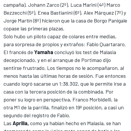
campaña). Johann Zarco (2º), Luca Marini (4º) Marco
Bezzecchi (5º), Enea Bastianini (6º), Alex Márquez (7º) y
Jorge Martín (8º) hicieron que la casa de Borgo Panigale
copase las primeras plazas.
Solo hubo un piloto capaz de colares entre medias,
para sorpresa de propios y extraños: Fabio Quartararo.
El francés de
Yamaha
concluyó los test de Malasia
decepcionado, y en el arranque de Portimao dijo
sentirse frustrado. Los tiempos no le acompañaron, al
menos hasta las últimas horas de sesión. Fue entonces
cuando logró sacarse un 1:38.302, que le permite irse a
casa con la tercera posición de la combinada. Por
poner su logro en perspectiva, Franco Morbidelli, la
otra M1 de la parrilla, finalizó en 19ª posición, a casi un
segundo del registro de Fabio.
Las
Aprilia,
como ya habían hecho en Malasia, se han
desmarcado como la única moto capaz de batir a las