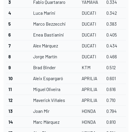
3
Fabio Quartararo
YAMAHA
0.334
4
Luca Marini
DUCATI
0.342
5
Marco Bezzecchi
DUCATI
0.383
6
Enea Bastianini
DUCATI
0.405
7
Alex Márquez
DUCATI
0.434
8
Jorge Martín
DUCATI
0.466
9
Brad Binder
KTM
0.512
10
Aleix Espargaró
APRILIA
0.601
11
Miguel Oliveira
APRILIA
0.616
12
Maverick Viñales
APRILIA
0.710
13
Joan Mir
HONDA
0.794
14
Marc Márquez
HONDA
0.810