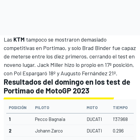
Las
KTM
tampoco se mostraron demasiado
competitivas en Portimao, y solo Brad Binder fue capaz
de meterse entre los diez primeros, cerrando el test en
noveno lugar. Jack Miller hizo lo propio en 17ª posición,
con Pol Espargaró 18º y Augusto Fernández 21º.
Resultados del domingo en los test de
Portimao de MotoGP 2023
POSICIÓN
PILOTO
MOTO
TIEMPO
1
Pecco Bagnaia
DUCATI
1'37.968
2
Johann Zarco
DUCATI
0.296