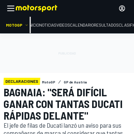
MOTOGP
INICIO
NOTICIAS
VIDEOS
CALENDARIO
RESULTADOS
CLASIF
DECLARACIONES
MotoGP
GP de Austria
BAGNAIA: "SERÁ DIFÍCIL
GANAR CON TANTAS DUCATI
RÁPIDAS DELANTE"
El jefe de filas de Ducati lanzó un aviso para sus
compañeros de marca al considerar que tantas