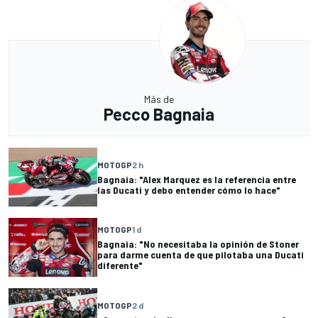
Más de
Pecco Bagnaia
MOTOGP
2 h
Bagnaia: "Alex Marquez es la referencia entre
las Ducati y debo entender cómo lo hace"
MOTOGP
1 d
Bagnaia: "No necesitaba la opinión de Stoner
para darme cuenta de que pilotaba una Ducati
diferente"
MOTOGP
2 d