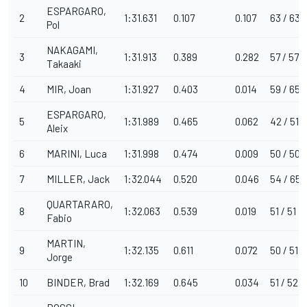
ESPARGARO,
2
1:31.631
0.107
0.107
63 / 63
Pol
NAKAGAMI,
3
1:31.913
0.389
0.282
57 / 57
Takaaki
4
MIR, Joan
1:31.927
0.403
0.014
59 / 65
ESPARGARO,
5
1:31.989
0.465
0.062
42 / 51
Aleix
6
MARINI, Luca
1:31.998
0.474
0.009
50 / 50
7
MILLER, Jack
1:32.044
0.520
0.046
54 / 65
QUARTARARO,
8
1:32.063
0.539
0.019
51 / 51
Fabio
MARTIN,
9
1:32.135
0.611
0.072
50 / 51
Jorge
10
BINDER, Brad
1:32.169
0.645
0.034
51 / 52