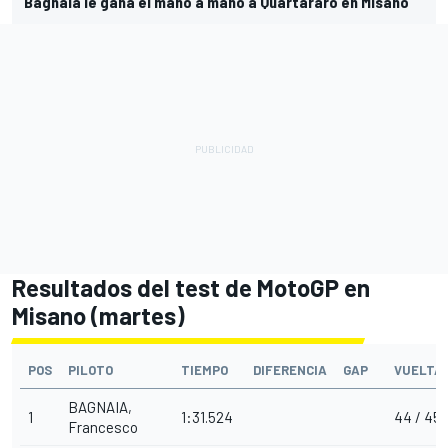
Bagnaia le gana el mano a mano a Quartararo en Misano
Resultados del test de MotoGP en
Misano (martes)
POS
PILOTO
TIEMPO
DIFERENCIA
GAP
VUELTA
BAGNAIA,
1
1:31.524
44 / 45
Francesco