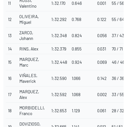
ROSSI,
11
1:32.170
0.646
0.001
55 / 56
Valentino
OLIVEIRA,
12
1:32.292
0.768
0.122
55 / 64
Miguel
ZARCO,
13
1:32.348
0.824
0.056
37 / 43
Johann
14
RINS, Alex
1:32.379
0.855
0.031
70 / 71
MARQUEZ,
15
1:32.448
0.924
0.069
46 / 46
Marc
VIÑALES,
16
1:32.590
1.066
0.142
36 / 36
Maverick
MARQUEZ,
17
1:32.592
1.068
0.002
33 / 55
Alex
MORBIDELLI,
18
1:32.653
1.129
0.061
28 / 32
Franco
DOVIZIOSO,
19
1:32.665
1.141
0.012
51 / 51