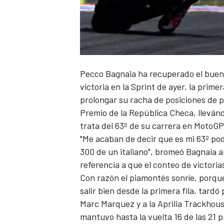
FÓRMULA E
Pecco Bagnaia
ha recuperado el buen 
victoria en la Sprint de ayer, la prime
prolongar su racha de posiciones de p
Premio de la República Checa, llevánd
trata del 63º de su carrera en MotoGP
"Me acaban de decir que es mi 63º pod
300 de un italiano", bromeó Bagnaia 
WRC
referencia a que el conteo de victorias
Con razón el piamontés sonríe, porqu
salir bien desde la primera fila, tar
Marc Marquez
y a la
Aprilia
Trackhous
mantuvo hasta la vuelta 16 de las 21 