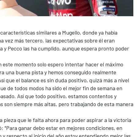
características similares a Mugello, donde ya había
na vez más tercero, las expectativas sobre él eran
na y Pecco las ha cumplido, aunque espera pronto poder
n este momento solo espero intentar hacer el máximo
era una buena pista y hemos conseguido realmente
í que el balance es sin duda positivo, quizá más a nivel
que de todos modos ha sido el mejor fin de semana en
sado. Así que todo positivo, estamos contentos y
as son siempre más altas, pero trabajando de esta manera
 pieza que le falta ahora para poder aspirar a la victoria
có: "Para ganar debo estar en mejores condiciones, en
 respecto al inicio del año estoy entendiendo mejor las