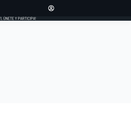
favoritos
Haz que se oiga tu voz
comentando artículos.
1, ÚNETE Y PARTICIPA!
INICIAR SESIÓN
EDICIÓN
LATINOAMÉRICA