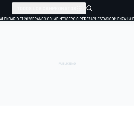
TODOS LOS CAMPEONATOS
ALENDARIO F1 2026
FRANCO COLAPINTO
SERGIO PÉREZ
APUESTAS
¡COMIENZA LA F