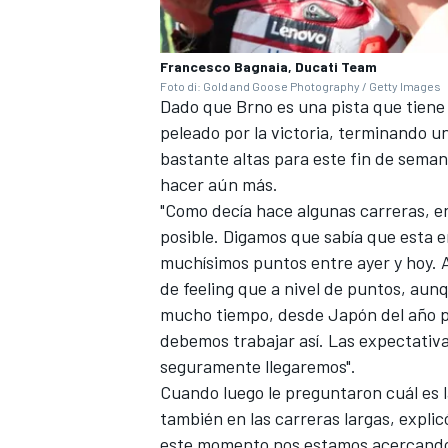
Francesco Bagnaia, Ducati Team
Foto di: Gold and Goose Photography / Getty Images
Dado que Brno es una pista que tiene 
peleado por la victoria, terminando u
bastante altas para este fin de sema
hacer aún más.
"Como decía hace algunas carreras, e
posible. Digamos que sabía que esta 
muchísimos puntos entre ayer y hoy. As
de feeling que a nivel de puntos, aun
mucho tiempo, desde Japón del año pa
debemos trabajar así. Las expectativ
seguramente llegaremos".
Cuando luego le preguntaron cuál es la
también en las carreras largas, expli
este momento nos estamos acercando y