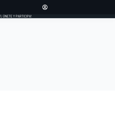
favoritos
Haz que se oiga tu voz
comentando artículos.
1, ÚNETE Y PARTICIPA!
INICIAR SESIÓN
EDICIÓN
LATINOAMÉRICA