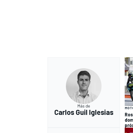
Más de
MOT
Carlos Guil Iglesias
Ros
dom
pró