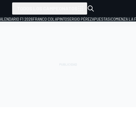
TODOS LOS CAMPEONATOS
ALENDARIO F1 2026
FRANCO COLAPINTO
SERGIO PÉREZ
APUESTAS
¡COMIENZA LA F