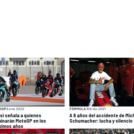
OGP
9 ene 2022
FÓRMULA 1
29 dic 2021
si señala a quienes
A 8 años del accidente de Mic
inarán MotoGP en los
Schumacher: lucha y silencio
ximos años