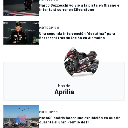
Marco Bezzecchi volvió a la pista en Misano e
intentará correr en Silverstone
MOTOGP
19 d
Una segunda intervención "de rutina" para
Bezzecchi tras su lesión en Alemaina
Más de
Aprilia
MOTOGP
7 d
MotoGP podría hacer una exhibición en Austin
durante el Gran Premio de F1