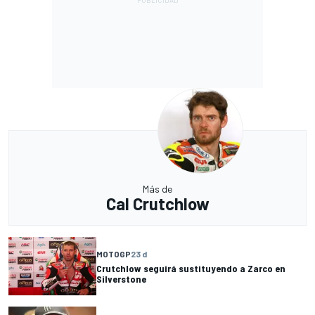
Más de
Cal Crutchlow
MOTOGP
23 d
Crutchlow seguirá sustituyendo a Zarco en
Silverstone