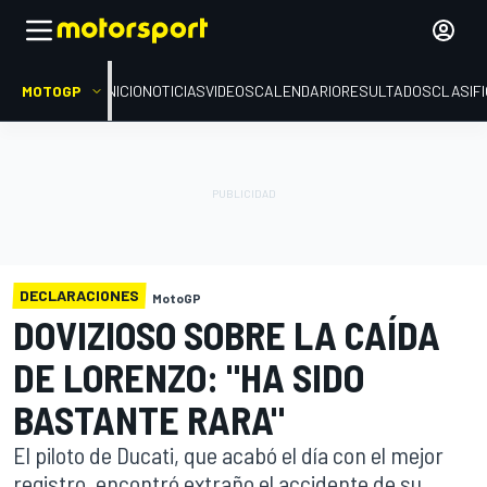
MOTOGP
INICIO
NOTICIAS
VIDEOS
CALENDARIO
RESULTADOS
CLASIF
DECLARACIONES
MotoGP
DOVIZIOSO SOBRE LA CAÍDA
DE LORENZO: "HA SIDO
BASTANTE RARA"
El piloto de Ducati, que acabó el día con el mejor
registro, encontró extraño el accidente de su