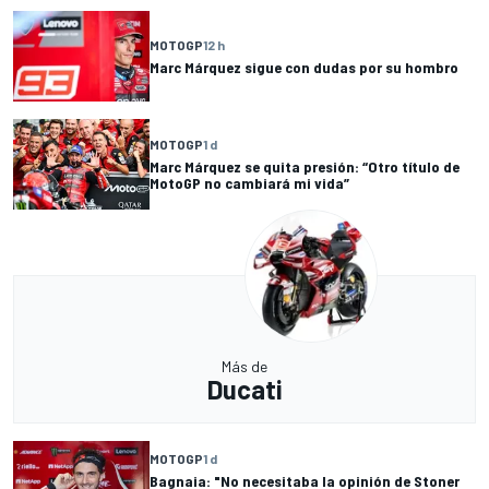
MOTOGP
12 h
Marc Márquez sigue con dudas por su hombro
MOTOGP
1 d
Marc Márquez se quita presión: “Otro título de
MotoGP no cambiará mi vida”
Más de
Ducati
MOTOGP
1 d
Bagnaia: "No necesitaba la opinión de Stoner