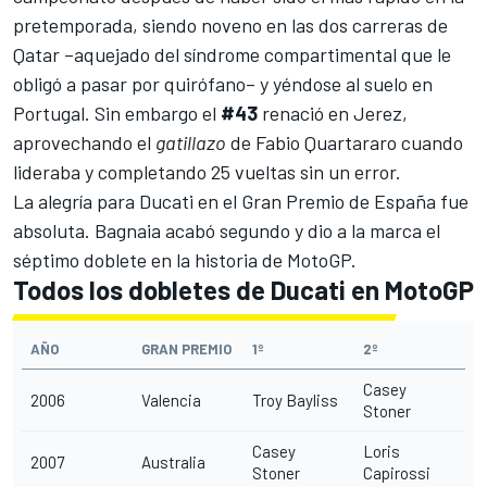
pretemporada, siendo noveno en las dos carreras de
Qatar –aquejado del síndrome compartimental que le
obligó a pasar por quirófano– y yéndose al suelo en
Portugal. Sin embargo el
#43
renació en Jerez,
aprovechando el
gatillazo
de Fabio Quartararo cuando
lideraba y completando 25 vueltas sin un error.
La alegría para Ducati en el Gran Premio de España fue
absoluta. Bagnaia acabó segundo y dio a la marca el
séptimo doblete en la historia de MotoGP.
Todos los dobletes de Ducati en MotoGP
AÑO
GRAN PREMIO
1º
2º
Casey
2006
Valencia
Troy Bayliss
Stoner
Casey
Loris
2007
Australia
Stoner
Capirossi