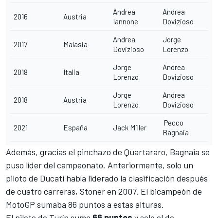
Andrea
Andrea
2016
Austria
Iannone
Dovizioso
Andrea
Jorge
2017
Malasia
Dovizioso
Lorenzo
Jorge
Andrea
2018
Italia
Lorenzo
Dovizioso
Jorge
Andrea
2018
Austria
Lorenzo
Dovizioso
Pecco
2021
España
Jack Miller
Bagnaia
Además, gracias el pinchazo de Quartararo, Bagnaia se
puso líder del campeonato. Anteriormente, solo un
piloto de Ducati había liderado la clasificación después
de cuatro carreras, Stoner en 2007. El bicampeón de
MotoGP sumaba 86 puntos a estas alturas.
El piloto de Turín suma
66 puntos
y solo el de