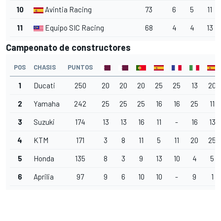
10
Avintia Racing
73
6
5
11
11
Equipo SIC Racing
68
4
4
13
Campeonato de constructores
POS
CHASIS
PUNTOS
1
Ducati
250
20
20
20
25
25
13
20
2
Yamaha
242
25
25
25
16
16
25
11
3
Suzuki
174
13
13
16
11
-
16
13
4
KTM
171
3
8
11
5
11
20
25
5
Honda
135
8
3
9
13
10
4
5
6
Aprilia
97
9
6
10
10
-
9
1