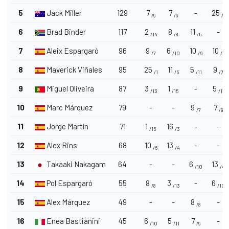
5
Jack Miller
129
7
7
-
25
/9
/9
/1
6
Brad Binder
117
2
8
11
-
/14
/8
/5
7
Aleix Espargaró
96
9
6
10
10
/7
/10
/6
/6
8
Maverick Viñales
95
25
11
5
9
/1
/5
/11
/7
9
Miguel Oliveira
87
3
1
-
5
/13
/15
/11
10
Marc Márquez
79
-
-
9
7
/7
/9
11
Jorge Martín
71
1
16
-
-
/15
/3
12
Alex Rins
68
10
13
-
-
/6
/4
13
Takaaki Nakagami
64
-
-
6
13
/10
/4
14
Pol Espargaró
55
8
3
-
6
/8
/13
/10
15
Alex Márquez
49
-
-
8
-
/8
16
Enea Bastianini
45
6
5
7
-
/10
/11
/9