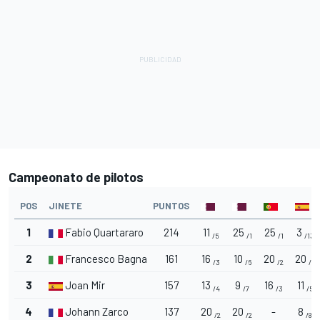
Campeonato de pilotos
POS
JINETE
PUNTOS
1
Fabio Quartararo
214
11
25
25
3
/5
/1
/1
/13
2
Francesco Bagnaia
161
16
10
20
20
/3
/6
/2
/2
3
Joan Mir
157
13
9
16
11
/4
/7
/3
/5
4
Johann Zarco
137
20
20
-
8
/2
/2
/8