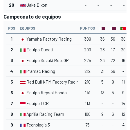
29
Jake Dixon
-
-
-
-
Campeonato de equipos
POS
EQUIPOS
PUNTOS
1
Yamaha Factory Racing
309
36
36
30
2
Equipo Ducati
290
23
17
20
3
Equipo Suzuki MotoGP
225
23
22
16
4
Pramac Racing
212
21
36
-
5
Red Bull KTM Factory Racing
210
5
9
11
6
Equipo Repsol Honda
141
13
5
9
7
Equipo LCR
113
-
-
14
8
Aprilia Racing Team
100
9
6
12
9
Tecnología 3
75
-
-
4