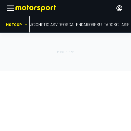
MOTOGP
INICIO
NOTICIAS
VIDEOS
CALENDARIO
RESULTADOS
CLASIF