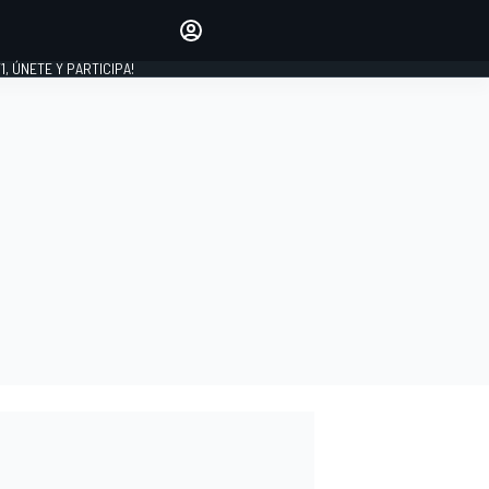
favoritos
Haz que se oiga tu voz
comentando artículos.
1, ÚNETE Y PARTICIPA!
INICIAR SESIÓN
EDICIÓN
LATINOAMÉRICA