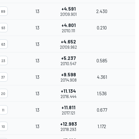
+4.591
13
2.430
89
20'09.901
+4.801
13
0.210
93
20'10.111
+4.652
13
63
20'09.962
+5.237
13
0.585
23
20'10.547
+9.598
13
4.361
37
20'14.908
+11.134
13
1.536
20
20'16.444
+11.811
13
0.677
11
20'17.121
+12.983
13
1.172
10
20'18.293