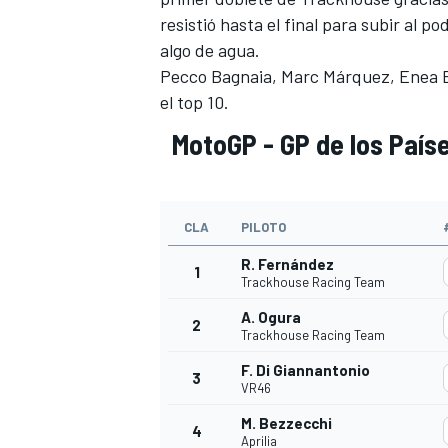
resistió hasta el final para subir al po
algo de agua.
Pecco Bagnaia, Marc Márquez,
Enea B
el top 10.
MotoGP - GP de los Paíse
CLA
PILOTO
R. Fernández
1
MÁS CATEGORÍAS
Trackhouse Racing Team
A. Ogura
2
Trackhouse Racing Team
F. Di Giannantonio
3
VR46
M. Bezzecchi
4
Aprilia