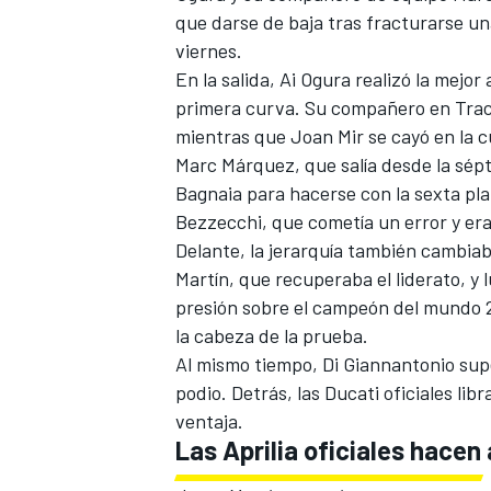
que darse de baja tras fracturarse un
FÓRMULA E
viernes.
En la salida, Ai Ogura realizó la mejo
primera curva. Su compañero en Tra
mientras que
Joan Mir
se cayó en la 
Marc Márquez
, que salía desde la sé
Bagnaia
para hacerse con la sexta pl
Bezzecchi, que cometía un error y er
Delante, la jerarquía también cambiab
Martín, que recuperaba el liderato, y
presión sobre el campeón del mundo 2
la cabeza de la prueba.
WRC
Al mismo tiempo, Di Giannantonio supe
podio. Detrás, las Ducati oficiales l
ventaja.
Las Aprilia oficiales hacen