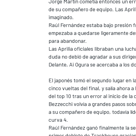
Jorge Martín cometía entonces un err
de su compañero de equipo. Las Aprili
imaginado.
Raúl Fernández estaba bajo presión f
empezaba a quedarse ligeramente des
para abandonar.
Las Aprilia oficiales libraban una luc
duda no debió de agradar a sus dirig
Delante, Ai Ogura se acercaba a los do
El japonés tomó el segundo lugar en la
cinco vueltas del final, y salía ahora
del top 10 tras un error al inicio de l
Bezzecchi volvía a grandes pasos sobr
a su compañero de equipo, todavía lí
curva 4.
Raúl Fernández ganó finalmente la seg
primer doblete de Trackhouse gracias 