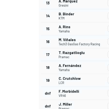
A. Márquez
13
Gresini
B. Binder
14
KTM
A. Rins
15
Yamaha
M. Viñales
16
Tech3 GasGas Factory Racing
T. Razgatlioglu
17
Pramac
A. Fernández
18
Yamaha
C. Crutchlow
19
LCR
F. Morbidelli
dnf
VR46
J. Miller
dnf
Pramac