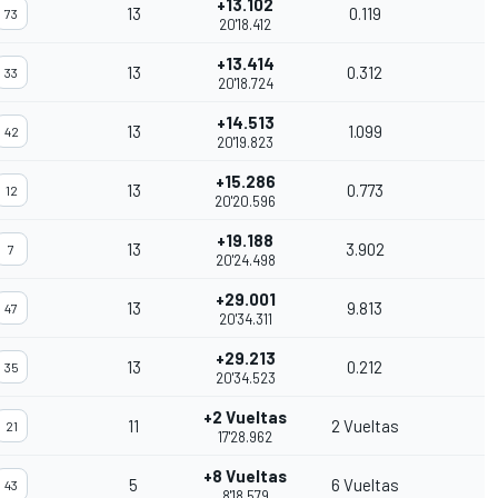
+13.102
13
0.119
73
20'18.412
+13.414
13
0.312
33
20'18.724
+14.513
13
1.099
42
20'19.823
+15.286
13
0.773
12
20'20.596
+19.188
13
3.902
7
20'24.498
+29.001
13
9.813
47
20'34.311
+29.213
13
0.212
35
20'34.523
+2 Vueltas
11
2 Vueltas
21
17'28.962
+8 Vueltas
5
6 Vueltas
43
8'18.579