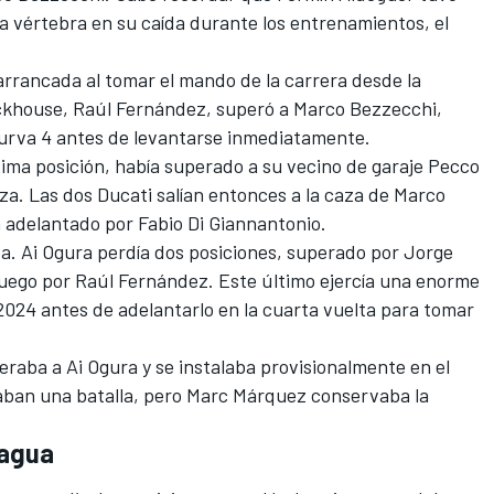
a vértebra en su caída durante los entrenamientos, el
r arrancada al tomar el mando de la carrera desde la
ckhouse,
Raúl Fernández
, superó a Marco Bezzecchi,
curva 4 antes de levantarse inmediatamente.
ptima posición, había superado a su vecino de garaje
Pecco
aza. Las dos
Ducati
salían entonces a la caza de Marco
a adelantado por
Fabio Di Giannantonio
.
a. Ai Ogura perdía dos posiciones, superado por Jorge
 luego por Raúl Fernández. Este último ejercía una enorme
024 antes de adelantarlo en la cuarta vuelta para tomar
raba a Ai Ogura y se instalaba provisionalmente en el
ibraban una batalla, pero Marc Márquez conservaba la
 agua