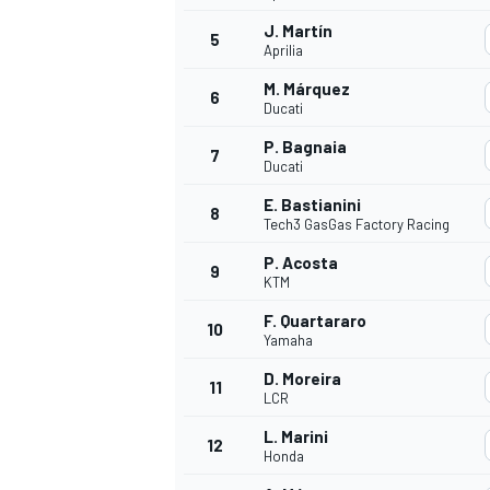
J. Martín
5
Aprilia
M. Márquez
6
Ducati
P. Bagnaia
7
Ducati
E. Bastianini
8
Tech3 GasGas Factory Racing
P. Acosta
9
KTM
F. Quartararo
10
Yamaha
D. Moreira
11
LCR
L. Marini
12
Honda