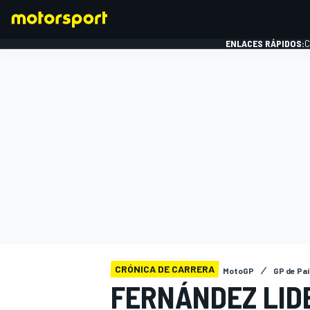
ENLACES RÁPIDOS:
C
FÓRMULA 1
CRÓNICA DE CARRERA
MotoGP
GP de Pa
FERNÁNDEZ LIDE