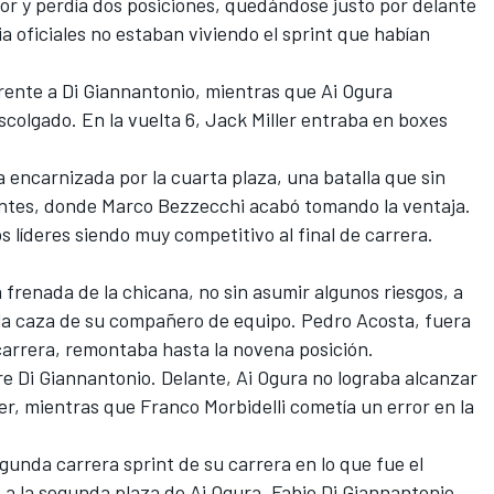
or y perdía dos posiciones, quedándose justo por delante
a oficiales no estaban viviendo el sprint que habían
rente a Di Giannantonio, mientras que Ai Ogura
colgado. En la vuelta 6,
Jack Miller
entraba en boxes
ha encarnizada por la cuarta plaza, una batalla que sin
entes, donde Marco Bezzecchi acabó tomando la ventaja.
s líderes siendo muy competitivo al final de carrera.
 frenada de la chicana, no sin asumir algunos riesgos, a
 a la caza de su compañero de equipo.
Pedro Acosta
, fuera
a carrera, remontaba hasta la novena posición.
e Di Giannantonio. Delante, Ai Ogura no lograba alcanzar
der, mientras que
Franco Morbidelli
cometía un error en la
unda carrera sprint de su carrera en lo que fue el
a la segunda plaza de Ai Ogura. Fabio Di Giannantonio