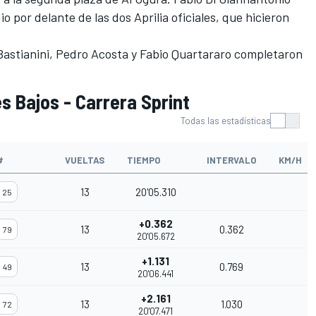
dio por delante de las dos Aprilia oficiales, que hicieron
astianini
, Pedro Acosta y Fabio Quartararo completaron
s Bajos - Carrera Sprint
Todas las estadísticas
#
VUELTAS
TIEMPO
INTERVALO
KM/H
13
20'05.310
25
+0.362
13
0.362
79
20'05.672
+1.131
13
0.769
49
20'06.441
+2.161
13
1.030
72
20'07.471