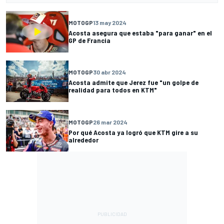
MOTOGP
13 may 2024
Acosta asegura que estaba "para ganar" en el
GP de Francia
MOTOGP
30 abr 2024
Acosta admite que Jerez fue "un golpe de
realidad para todos en KTM"
MOTOGP
26 mar 2024
Por qué Acosta ya logró que KTM gire a su
alrededor