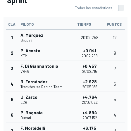
Sprint
Todas las estadísticas
CLA
PILOTO
TIEMPO
PUNTOS
A. Márquez
1
20'02.258
12
Gresini
P. Acosta
+0.041
2
9
KTM
20'02.299
F. Di Giannantonio
+0.457
3
7
VR46
20'02.715
R. Fernández
+2.928
4
6
Trackhouse Racing Team
20'05.186
J. Zarco
+4.764
5
5
LCR
20'07.022
P. Bagnaia
+4.894
6
4
Ducati
20'07.152
F. Morbidelli
+6.175
7
3