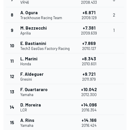
VR46
20'08.433
A. Ogura
+6.871
8
2
Trackhouse Racing Team
20'09.129
M. Bezzecchi
+7.381
9
1
Aprilia
20'09.639
E. Bastianini
+7.869
10
Tech3 GasGas Factory Racing
20'10.127
L. Marini
+8.343
11
Honda
20'10.601
F. Aldeguer
+9.721
12
Gresini
20'11.979
F. Quartararo
+10.042
13
Yamaha
20'12.300
D. Moreira
+14.096
14
LCR
20'16.354
A. Rins
+14.166
15
Yamaha
20'16.424