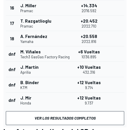
J. Miller
+14.334
16
Pramac
20'16.592
T. Razgatlioglu
+20.452
17
Pramac
20'22.710
A. Fernández
+20.558
18
Yamaha
20'22.816
M. Viñales
+6 Vueltas
dnf
Tech3 GasGas Factory Racing
10'36.895
J. Martín
+10 Vueltas
dnf
Aprilia
4'32.316
B. Binder
+12 Vueltas
dnf
KTM
9.714
J. Mir
+12 Vueltas
dnf
Honda
9.737
VER LOS RESULTADOS COMPLETOS