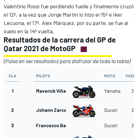
Valentino Rossi fue perdiendo fuelle y finalmente cruzó
el 12º, a la vez que Jorge Martín lo hizo el 15º e Iker
Lecuona, el 17º. Alex Márquez, por su parte, se fue al
suelo en la 14ª vuelta.
Resultados de la carrera del GP de
Qatar 2021 de MotoGP
(Pulsa en 'ver resultados' para disfrutar de toda la tabla)
CLA
PILOTO
MOTO
VUELT
1
Maverick Viñales
Yamaha
22
2
Johann Zarco
Ducati
22
3
Francesco Bagnaia
Ducati
22