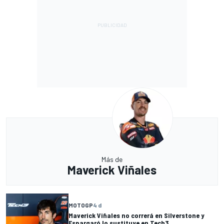
Más de
Maverick Viñales
MOTOGP
4 d
Maverick Viñales no correrá en Silverstone y
Espargaró lo sustituye en Tech3