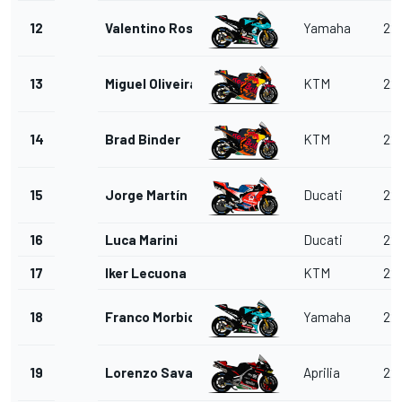
12
Valentino Rossi
Yamaha
22
13
Miguel Oliveira
KTM
22
14
Brad Binder
KTM
22
15
Jorge Martín
Ducati
22
16
Luca Marini
Ducati
22
17
Iker Lecuona
KTM
22
18
Franco Morbidelli
Yamaha
22
19
Lorenzo Savadori
Aprilia
22