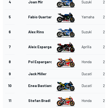
4
Joan Mir
Suzuki
22
5
Fabio Quartararo
Yamaha
22
6
Alex Rins
Suzuki
22
7
Aleix Espargaro
Aprilia
22
8
Pol Espargaro
Honda
22
9
Jack Miller
Ducati
22
10
Enea Bastianini
Ducati
22
11
Stefan Bradl
Honda
22