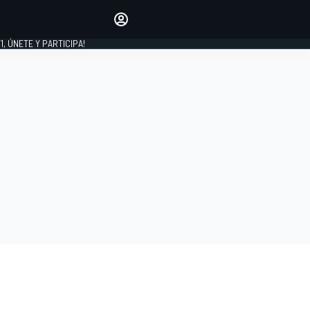
favoritos
Haz que se oiga tu voz
comentando artículos.
1, ÚNETE Y PARTICIPA!
INICIAR SESIÓN
EDICIÓN
LATINOAMÉRICA