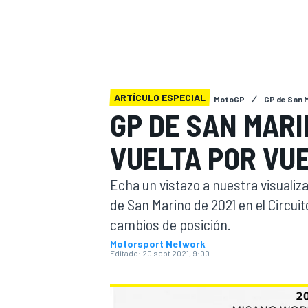
INDYCAR
ARTÍCULO ESPECIAL
MotoGP
GP de San 
GP DE SAN MARI
VUELTA POR VU
Echa un vistazo a nuestra visualiz
de San Marino de 2021 en el Circui
cambios de posición.
MOTOGP
Motorsport Network
Editado:
20 sept 2021, 9:00