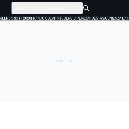
TODOS LOS CAMPEONATOS
ALENDARIO F1 2026
FRANCO COLAPINTO
SERGIO PÉREZ
APUESTAS
¡COMIENZA LA F