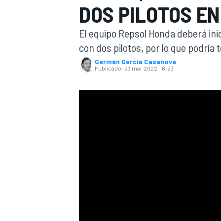
DOS PILOTOS E
INDYCAR
El equipo Repsol Honda deberá ini
con dos pilotos, por lo que podrí
Germán Garcia Casanova
Publicado:
23 mar 2022, 16:23
MOTOGP