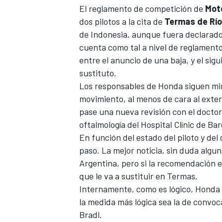
El reglamento de competición de
Mot
FÓRMULA E
dos pilotos a la cita de
Termas de Rí
de Indonesia, aunque fuera declarado n
cuenta como tal a nivel de reglamento,
entre el anuncio de una baja, y el sig
sustituto.
Los responsables de Honda siguen min
movimiento, al menos de cara al exte
pase una nueva revisión con el docto
oftalmología del Hospital Clínic de Ba
En función del estado del piloto y del
paso. La mejor noticia, sin duda algun
WRC
Argentina, pero si la recomendación es
que le va a sustituir en Termas.
Internamente, como es lógico, Honda 
la medida más lógica sea la de convoca
Bradl.