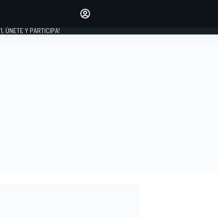
favoritos
Haz que se oiga tu voz
comentando artículos.
1, ÚNETE Y PARTICIPA!
INICIAR SESIÓN
EDICIÓN
LATINOAMÉRICA