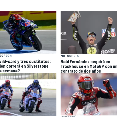
OGP
20 h
MOTOGP
21 h
wild-card y tres sustitutos:
Raúl Fernández seguirá en
ién correrá en Silverstone
Trackhouse en MotoGP con u
a semana?
contrato de dos años