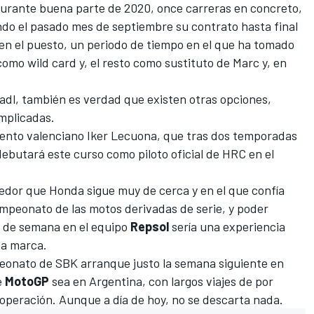
durante buena parte de 2020, once carreras en concreto,
ndo el pasado mes de septiembre su contrato hasta final
 en el puesto, un periodo de tiempo en el que ha tomado
omo wild card y, el resto como sustituto de Marc y, en
radl, también es verdad que existen otras opciones,
mplicadas.
alento valenciano Iker Lecuona, que tras dos temporadas
butará este curso como piloto oficial de HRC en el
edor que Honda sigue muy de cerca y en el que confía
mpeonato de las motos derivadas de serie, y poder
n de semana en el equipo
Repsol
sería una experiencia
la marca.
eonato de SBK arranque justo la semana siguiente en
e
MotoGP
sea en Argentina, con largos viajes de por
 operación. Aunque a día de hoy, no se descarta nada.