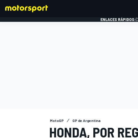
ENLACES RÁPIDOS:
C
FÓRMULA 1
MotoGP
GP de Argentina
HONDA, POR RE