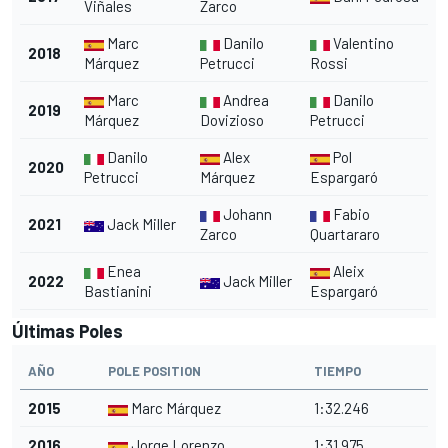
Viñales
Zarco
Marc
Danilo
Valentino
2018
Márquez
Petrucci
Rossi
Marc
Andrea
Danilo
2019
Márquez
Dovizioso
Petrucci
Danilo
Alex
Pol
2020
Petrucci
Márquez
Espargaró
Johann
Fabio
2021
Jack Miller
Zarco
Quartararo
Enea
Aleix
2022
Jack Miller
Bastianini
Espargaró
Últimas Poles
AÑO
POLE POSITION
TIEMPO
2015
Marc Márquez
1:32.246
2016
Jorge Lorenzo
1:31.975