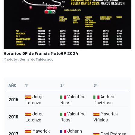
Horarios GP de Francia MotoGP 2024
Photo by: Bernardo Maldonado
AÑO
1º
2º
3º
Jorge
Valentino
Andrea
2015
Lorenzo
Rossi
Dovizioso
Jorge
Valentino
Maverick
2016
Lorenzo
Rossi
Viñales
Maverick
Johann
2017
Dani Pedrosa