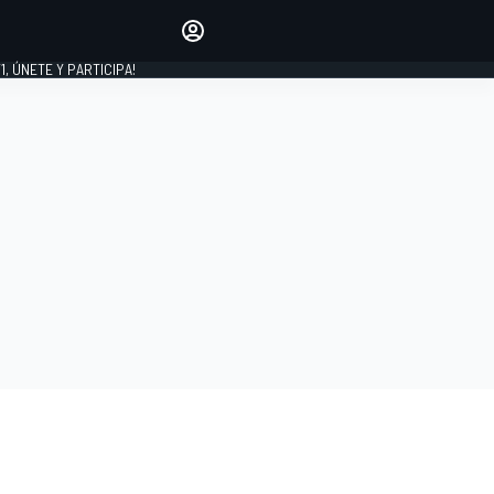
favoritos
Haz que se oiga tu voz
comentando artículos.
1, ÚNETE Y PARTICIPA!
INICIAR SESIÓN
EDICIÓN
LATINOAMÉRICA