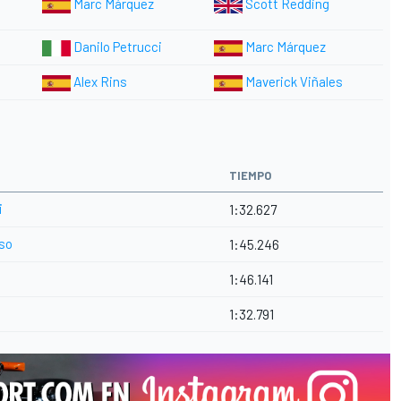
Marc Márquez
Scott Redding
Danilo Petrucci
Marc Márquez
Alex Rins
Maverick Viñales
TIEMPO
i
1:32.627
so
1:45.246
1:46.141
1:32.791