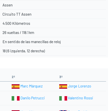
Assen
Circuito TT Assen
4.500 Kilómetros
26 vueltas / 118.1 km
En sentido de las manecillas de reloj
18 (6 izquierda, 12 derecha)
2º
3º
Marc Márquez
Jorge Lorenzo
Danilo Petrucci
Valentino Rossi