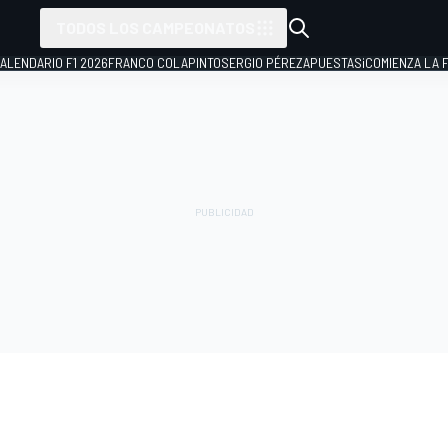
TODOS LOS CAMPEONATOS
ALENDARIO F1 2026
FRANCO COLAPINTO
SERGIO PÉREZ
APUESTAS
¡COMIENZA LA F