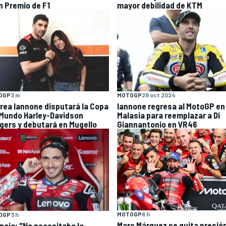
n Premio de F1
mayor debilidad de KTM
OGP
3 m
MOTOGP
28 oct 2024
rea Iannone disputará la Copa
Iannone regresa al MotoGP en
 Mundo Harley-Davidson
Malasia para reemplazar a Di
gers y debutará en Mugello
Giannantonio en VR46
MOTOGP
6 h
OGP
3 h
Marc Márquez se quita presió
naia: "No necesitaba la