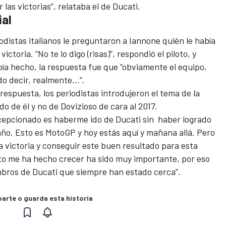
 las victorias”, relataba el de Ducati.
ial
iodistas italianos le preguntaron a Iannone quién le había
ictoria. “No te lo digo (risas)”, respondió el piloto, y
ía hecho, la respuesta fue que “obviamente el equipo,
edo decir, realmente…”.
spuesta, los periodistas introdujeron el tema de la
o de él y no de Dovizioso de cara al 2017.
cepcionado es haberme ido de Ducati sin haber logrado
año. Esto es MotoGP y hoy estás aquí y mañana allá. Pero
 victoria y conseguir este buen resultado para esta
o me ha hecho crecer ha sido muy importante, por eso
embros de Ducati que siempre han estado cerca”.
rte o guarda esta historia