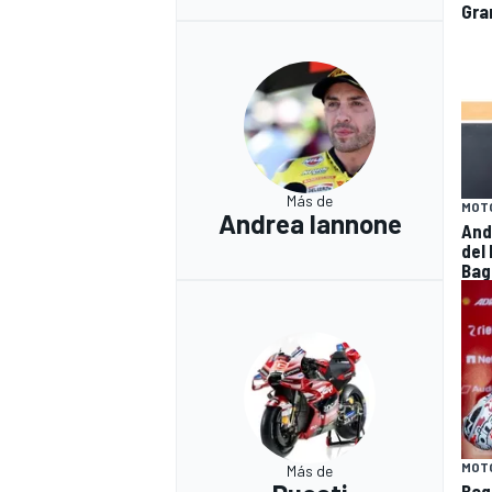
Gra
Más de
MOT
Andrea Iannone
And
del
Bag
MOT
Más de
Bag