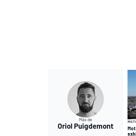
Más de
MOT
Oriol Puigdemont
Mot
exh