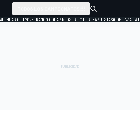
TODOS LOS CAMPEONATOS
ALENDARIO F1 2026
FRANCO COLAPINTO
SERGIO PÉREZ
APUESTAS
¡COMIENZA LA F