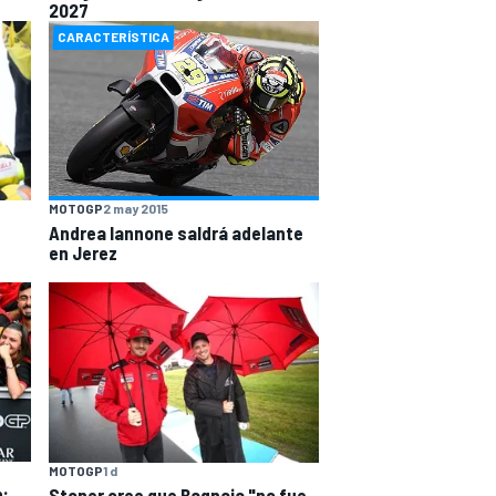
2027
CARACTERÍSTICA
MOTOGP
2 may 2015
Andrea Iannone saldrá adelante
en Jerez
MOTOGP
1 d
n:
Stoner cree que Bagnaia "no fue