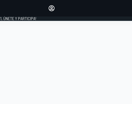
favoritos
Haz que se oiga tu voz
comentando artículos.
1, ÚNETE Y PARTICIPA!
INICIAR SESIÓN
EDICIÓN
LATINOAMÉRICA