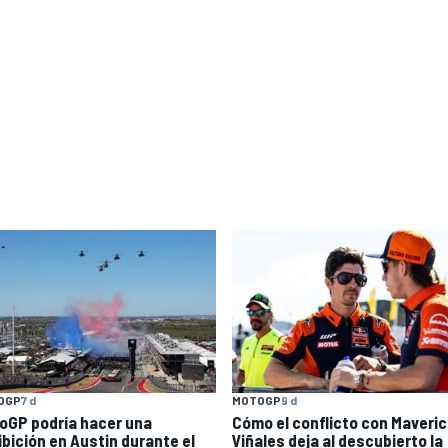
OGP
7 d
MOTOGP
9 d
oGP podría hacer una
Cómo el conflicto con Maveri
ibición en Austin durante el
Viñales deja al descubierto la