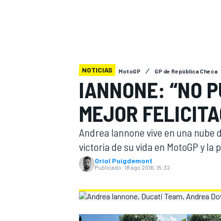
INDYCAR
NOTICIAS
MotoGP
GP de República Checa
IANNONE: “NO P
MEJOR FELICITA
Andrea Iannone vive en una nube 
victoria de su vida en MotoGP y la
Oriol Puigdemont
MOTOGP
Publicado:
18 ago 2016, 15:32