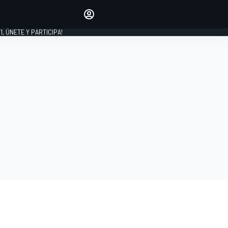
favoritos
Haz que se oiga tu voz
comentando artículos.
1, ÚNETE Y PARTICIPA!
INICIAR SESIÓN
EDICIÓN
LATINOAMÉRICA