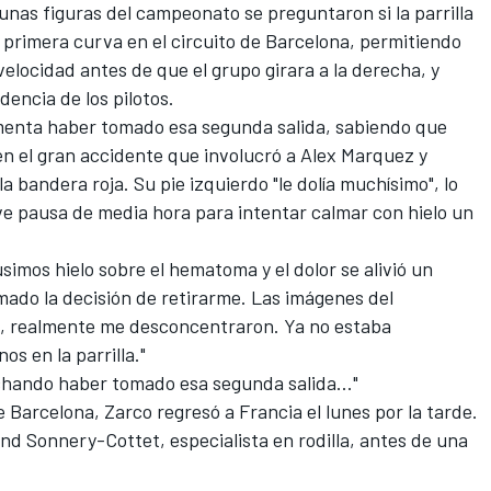
unas figuras del campeonato se preguntaron si la parrilla
a primera curva en el circuito de Barcelona, permitiendo
locidad antes de que el grupo girara a la derecha, y
encia de los pilotos.
menta haber tomado esa segunda salida, sabiendo que
en el gran accidente que involucró a
Alex Marquez
y
a bandera roja. Su pie izquierdo "le dolía muchísimo", lo
ve pausa de media hora para intentar calmar con hielo un
usimos hielo sobre el hematoma y el dolor se alivió un
mado la decisión de retirarme. Las imágenes del
ie, realmente me desconcentraron. Ya no estaba
os en la parrilla."
ochando haber tomado esa segunda salida..."
 Barcelona, Zarco regresó a Francia el lunes por la tarde.
and Sonnery-Cottet, especialista en rodilla, antes de una