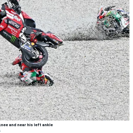
nee and near his left ankle
s