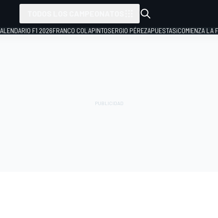
TODOS LOS CAMPEONATOS
ALENDARIO F1 2026
FRANCO COLAPINTO
SERGIO PÉREZ
APUESTAS
¡COMIENZA LA F