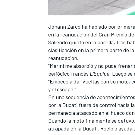
FÓRMULA E
Johann Zarco
ha hablado por primera
en la reanudación del Gran Premio de
Saliendo quinto en la parrilla, tras 
clasificación en la primera parte de l
reanudación.
"Marini me absorbió y no pude frenar a
periódico francés
L’Equipe
. Luego se
"Empecé a dar vueltas con su moto, co
y el escape."
En una secuencia de acontecimientos
WRC
por la Ducati fuera de control hacia la
permanecía atascado en el hueco don
Cuando la moto finalmente se detuvo,
atrapada en la Ducati. Recibió ayuda