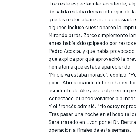
Tras este espectacular accidente, alg
de salida estaba demasiado lejos de l
que las motos alcanzaran demasiada ve
algunos incluso cuestionaron la imprud
Mirando atrás, Zarco simplemente la
antes había sido golpeado por restos 
Pedro Acosta
, y que había provocado l
que explica por qué aprovechó la bre
hematoma que estaba apareciendo.
"Mi pie ya estaba morado", explicó. "P
poco. Ahí es cuando debería haber to
accidente de Alex, ese golpe en mi p
'conectado' cuando volvimos a alinearn
Y el francés admitió: "Me estoy repr
Tras pasar una noche en el hospital de
Será tratado en Lyon por el Dr. Bertr
operación a finales de esta semana.