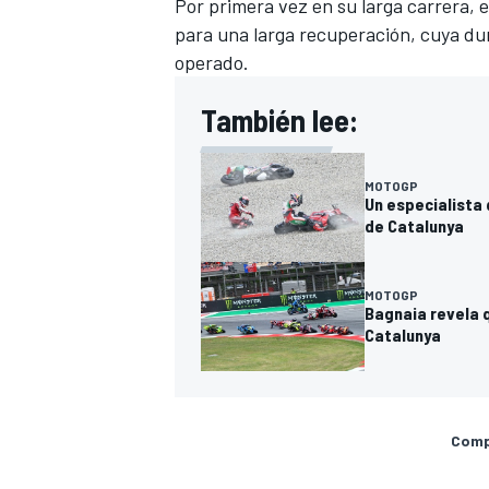
Por primera vez en su larga carrera, 
para una larga recuperación, cuya du
operado.
También lee:
MOTOGP
Un especialista 
de Catalunya
MOTOGP
Bagnaia revela q
Catalunya
Compa