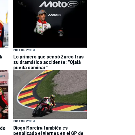
MOTOGP
26 d
Lo primero que pensó Zarco tras
ck
su dramático accidente: "Ojalá
pueda caminar"
MOTOGP
28 d
Diogo Moreira también es
ndo
penalizado el viernes en el GP de