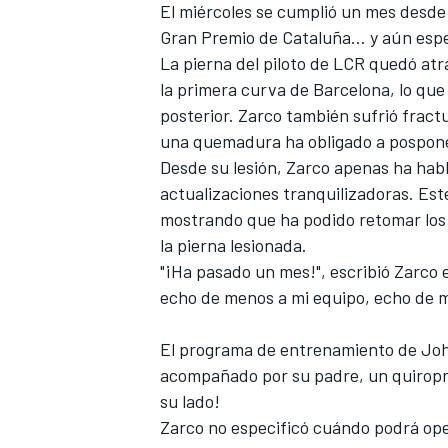
El miércoles se cumplió un mes desde 
FÓRMULA E
Gran Premio de Cataluña… y aún espe
La pierna del piloto de LCR quedó at
la primera curva de Barcelona, ​​lo qu
posterior. Zarco también sufrió fract
una quemadura ha obligado a posponer 
Desde su lesión, Zarco apenas ha hab
actualizaciones tranquilizadoras. Este
mostrando que ha podido retomar los 
la pierna lesionada.
"¡Ha pasado un mes!", escribió Zarco
echo de menos a mi equipo, echo de 
WRC
El programa de entrenamiento de Joha
acompañado por su padre, un quiroprác
su lado!
Zarco no especificó cuándo podrá ope