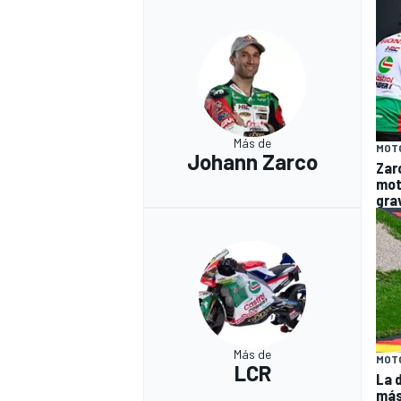
Más de
MOT
Johann Zarco
Zar
mot
gra
Más de
MOT
LCR
La 
más