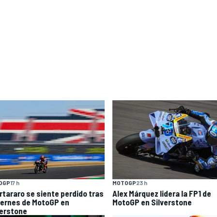
OGP
17 h
MOTOGP
23 h
rtararo se siente perdido tras
Alex Márquez lidera la FP1 de
viernes de MotoGP en
MotoGP en Silverstone
verstone