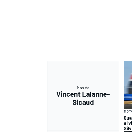
Más de
Vincent Lalanne-
Sicaud
MOT
Qua
el 
Sil