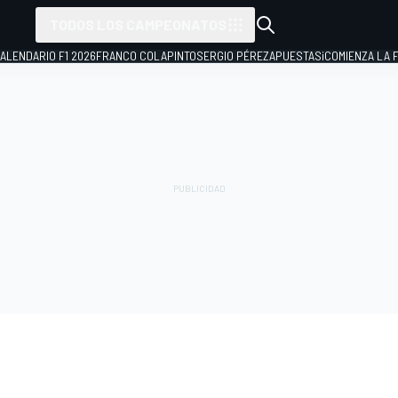
TODOS LOS CAMPEONATOS
ALENDARIO F1 2026
FRANCO COLAPINTO
SERGIO PÉREZ
APUESTAS
¡COMIENZA LA F