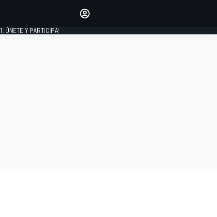
favoritos
Haz que se oiga tu voz
comentando artículos.
1, ÚNETE Y PARTICIPA!
INICIAR SESIÓN
EDICIÓN
LATINOAMÉRICA