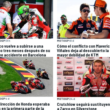
OGP
13 h
MOTOGP
10 d
co vuelve a subirse a una
Cómo el conflicto con Maveri
o tres meses después de su
Viñales deja al descubierto la
ve accidente en Barcelona
mayor debilidad de KTM
OGP
4 d
MOTOGP
24 d
dirección de Honda esperaba
Crutchlow seguirá sustituye
 en la primera parte de la
a Zarco en Silverstone