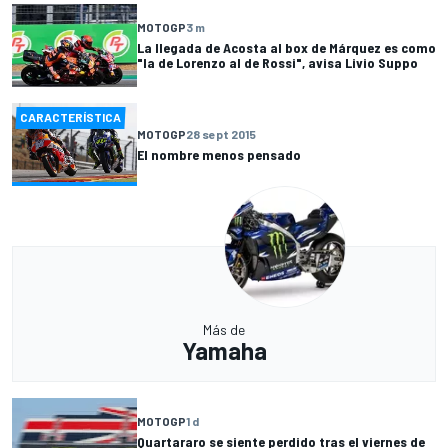
MOTOGP
3 m
La llegada de Acosta al box de Márquez es como
"la de Lorenzo al de Rossi", avisa Livio Suppo
CARACTERÍSTICA
MOTOGP
28 sept 2015
El nombre menos pensado
Más de
Yamaha
MOTOGP
1 d
Quartararo se siente perdido tras el viernes de