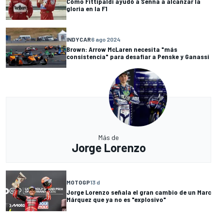
Cómo Fittipaldi ayudó a Senna a alcanzar la
gloria en la F1
INDYCAR
6 ago 2024
Brown: Arrow McLaren necesita "más
consistencia" para desafiar a Penske y Ganassi
Más de
Jorge Lorenzo
MOTOGP
13 d
Jorge Lorenzo señala el gran cambio de un Marc
Márquez que ya no es "explosivo"