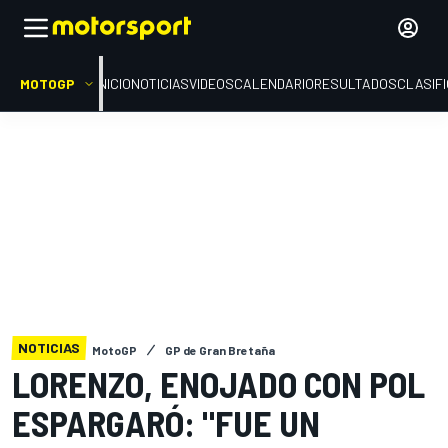
MOTOGP
INICIO
NOTICIAS
VIDEOS
CALENDARIO
RESULTADOS
CLASIF
NOTICIAS
MotoGP
GP de Gran Bretaña
LORENZO, ENOJADO CON POL
ESPARGARÓ: "FUE UN