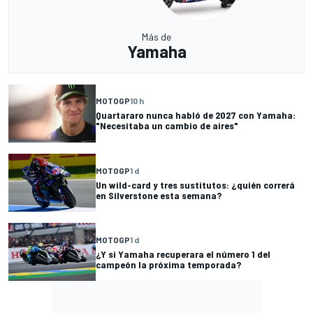
Más de
Yamaha
MOTOGP
10 h
Quartararo nunca habló de 2027 con Yamaha:
"Necesitaba un cambio de aires"
MOTOGP
1 d
Un wild-card y tres sustitutos: ¿quién correrá
en Silverstone esta semana?
MOTOGP
1 d
¿Y si Yamaha recuperara el número 1 del
campeón la próxima temporada?