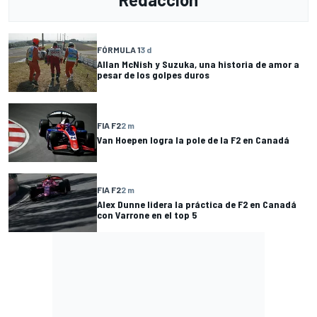
FÓRMULA 1
3 d
Allan McNish y Suzuka, una historia de amor a
pesar de los golpes duros
FIA F2
2 m
Van Hoepen logra la pole de la F2 en Canadá
FIA F2
2 m
Alex Dunne lidera la práctica de F2 en Canadá
con Varrone en el top 5