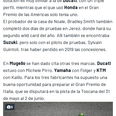
solución es muy similar a la de
Ducati
, con un triple
perfil, mientras que el que usó
Honda
en el Gran
Premio de las Américas solo tenía uno.
El probador de la casa de Noale,
Bradley Smith
también
completó dos días de pruebas en Jerez, donde hará su
segundo wild card del año. Allí también se encontraba
Suzuki
, pero solo con el piloto de pruebas,
Sylvain
Guintoli, t
ras haber perdido en 2019 las concesiones.
En
Mugello
se han dado cita otras tres marcas.
Ducati
estuvo con
Michele Pirro,
Yamaha
con
Folger
y
KTM
con Kallio. Para los tres fabricantes ha supuesto una
buena oportunidad para preparar el Gran Premio de
Italia, que se disputará en la pista de la Toscana del 31
de mayo al 2 de junio.
5