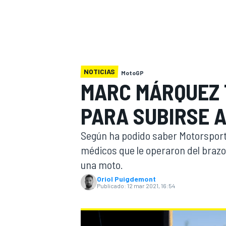
INDYCAR
NOTICIAS
MotoGP
MARC MÁRQUEZ 
PARA SUBIRSE 
Según ha podido saber Motorsport.
médicos que le operaron del brazo 
una moto.
MOTOGP
Oriol Puigdemont
Publicado:
12 mar 2021, 16:54