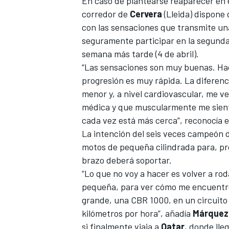
En caso de plantearse reaparecer en e
corredor de
Cervera
(Lleida) dispone 
con las sensaciones que transmite una
seguramente participar en la segunda,
semana más tarde (4 de abril).
“Las sensaciones son muy buenas. Hac
progresión es muy rápida. La diferenc
menor y, a nivel cardiovascular, me v
médica y que muscularmente me sient
cada vez está más cerca”, reconocía e
La intención del seis veces campeón
motos de pequeña cilindrada para, pr
brazo deberá soportar.
“Lo que no voy a hacer es volver a r
pequeña, para ver cómo me encuentro 
grande, una CBR 1000, en un circuito 
kilómetros por hora”, añadía
Márquez
si finalmente viaja a
Qatar
, donde lle