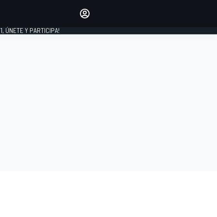
favoritos
Haz que se oiga tu voz
comentando artículos.
1, ÚNETE Y PARTICIPA!
INICIAR SESIÓN
EDICIÓN
LATINOAMÉRICA