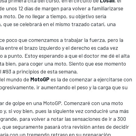
sa primera cita del curso, en el circuito de
Losail
, el
de unos 12 días de margen para volver a familiarizarse
 moto. De no llegar a tiempo, su objetivo sería
 que se celebrará en el mismo trazado catarí, una
e poco que comenzamos a trabajar la fuerza, pero la
ia entre el brazo izquierdo y el derecho es cada vez
eo a punto. Estoy esperando a que el doctor me dé el alta
a bien, para coger una moto. Siento que ese momento
l #93 a principios de esta semana.
 del mundo de
MotoGP
es la de comenzar a ejercitarse con
ogresivamente, ir aumentando el peso y la carga que su
odar de golpe en una MotoGP. Comenzaré con una moto
y, si voy bien, pues la siguiente vez conduciré una más
grande, para volver a notar las sensaciones de ir a 300
, que seguramente pasará otra revisión antes de decidir
garía con un tremendo retraso en su preparación