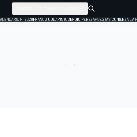
TODOS LOS CAMPEONATOS
ALENDARIO F1 2026
FRANCO COLAPINTO
SERGIO PÉREZ
APUESTAS
¡COMIENZA LA F