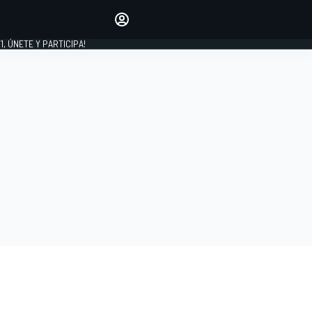
favoritos
Haz que se oiga tu voz
comentando artículos.
1, ÚNETE Y PARTICIPA!
INICIAR SESIÓN
EDICIÓN
LATINOAMÉRICA