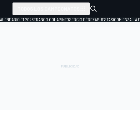
TODOS LOS CAMPEONATOS
ALENDARIO F1 2026
FRANCO COLAPINTO
SERGIO PÉREZ
APUESTAS
¡COMIENZA LA F