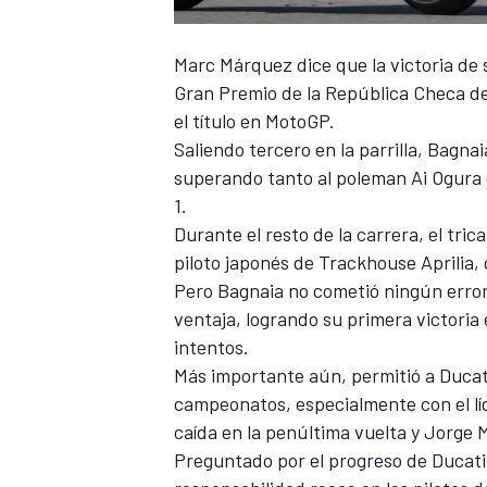
FÓRMULA E
Marc Márquez
dice que la victoria d
Gran Premio de la República Checa d
el título en MotoGP.
Saliendo tercero en la parrilla, Bagnaia
superando tanto al poleman
Ai Ogura
1.
Durante el resto de la carrera, el tr
piloto japonés de Trackhouse
Aprilia
,
Pero Bagnaia no cometió ningún error 
ventaja, logrando su primera victoria
intentos.
WRC
Más importante aún, permitió a Ducati 
campeonatos, especialmente con el l
caída en la penúltima vuelta y
Jorge M
Preguntado por el progreso de Ducati 