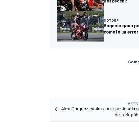
Bezzecchi!
MOTOGP
Bagnaia gana por
comete un error
Compa
ARTÍC
Alex Márquez explica por qué decidió d
de la Repúb