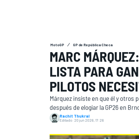
INDYCAR
MotoGP
GP de República Checa
MARC MÁRQUEZ: 
LISTA PARA GAN
PILOTOS NECES
Márquez insiste en que él y otros 
MOTOGP
después de elogiar la GP26 en Brn
Rachit Thukral
Editado:
20 jun 2026, 17:26