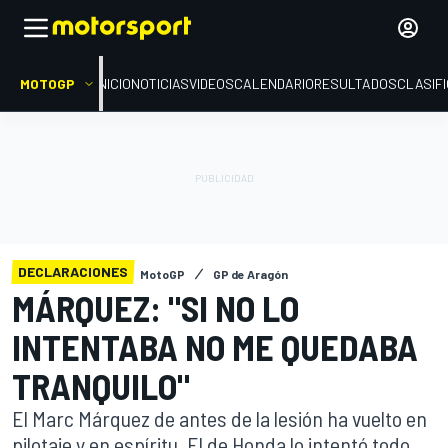
MOTOGP
INICIO
NOTICIAS
VIDEOS
CALENDARIO
RESULTADOS
CLASIF
DECLARACIONES
MotoGP
GP de Aragón
MÁRQUEZ: "SI NO LO
INTENTABA NO ME QUEDABA
TRANQUILO"
El Marc Márquez de antes de la lesión ha vuelto en
pilotaje y en espíritu. El de Honda lo intentó todo