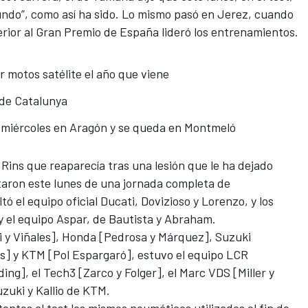
ndo”, como así ha sido
. Lo mismo pasó en Jerez, cuando
terior al Gran Premio de España lideró los entrenamientos.
r motos satélite el año que viene
 de Catalunya
l miércoles en Aragón y se queda en Montmeló
x Rins que reaparecía tras una lesión que le ha dejado
taron este lunes de una jornada completa de
tó el equipo oficial Ducati, Dovizioso y Lorenzo, y los
 y el equipo Aspar, de Bautista y Abraham.
i y Viñales], Honda [Pedrosa y Márquez], Suzuki
wes] y KTM [Pol Espargaró], estuvo el equipo LCR
ng], el Tech3 [Zarco y Folger], el Marc VDS [Miller y
uzuki y Kallio de KTM.