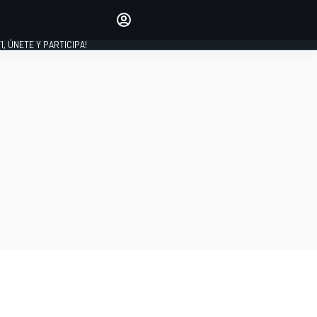
favoritos
Haz que se oiga tu voz
comentando artículos.
1, ÚNETE Y PARTICIPA!
INICIAR SESIÓN
EDICIÓN
LATINOAMÉRICA