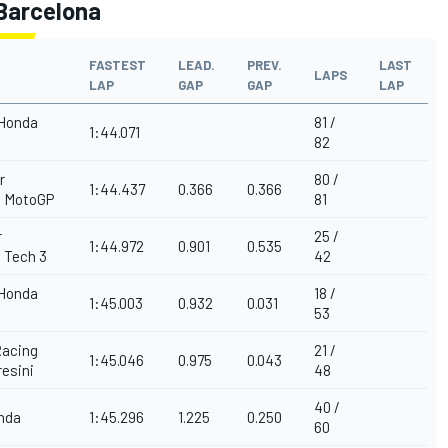
 Barcelona
FASTEST
LEAD.
PREV.
LAST
LAPS
LAP
GAP
GAP
LAP
 Honda
81 /
1:44.071
82
r
80 /
1:44.437
0.366
0.366
 MotoGP
81
r
25 /
1:44.972
0.901
0.535
 Tech 3
42
 Honda
18 /
1:45.003
0.932
0.031
53
Racing
21 /
1:45.046
0.975
0.043
esini
48
40 /
nda
1:45.296
1.225
0.250
60