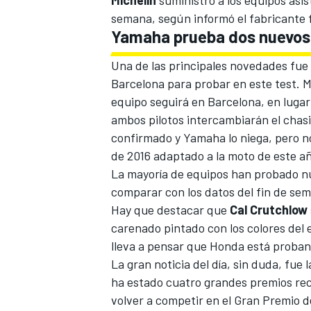
Michelin
suministró a los equipos asis
semana, según informó el fabricante 
Yamaha prueba dos nuevos
Una de las principales novedades fue
Barcelona para probar en este test. M
equipo seguirá en Barcelona,
en lugar
ambos pilotos intercambiarán el chasi
confirmado y Yamaha lo niega, pero n
de 2016 adaptado a la moto de este a
La mayoría de equipos han probado nu
comparar con los datos del fin de se
MÁS CATEGORÍAS
Hay que destacar que
Cal Crutchlow
carenado pintado con los colores del
lleva a pensar que Honda está proban
La gran noticia del día, sin duda, fue 
ha estado cuatro grandes premios rec
volver a competir en el Gran Premio 