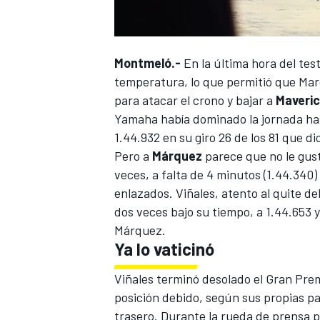
FÓRMULA E
Montmeló.-
En la última hora del tes
temperatura, lo que permitió que Mar
para atacar el crono y bajar a
Maveric
Yamaha había dominado la jornada hast
1.44.932 en su giro 26 de los 81 que di
Pero a
Márquez
parece que no le gust
veces, a falta de 4 minutos (1.44.340) 
enlazados. Viñales, atento al quite de
dos veces bajo su tiempo, a 1.44.653 y
Márquez.
WRC
Ya lo vaticinó
Viñales terminó desolado el
Gran Prem
posición debido, según sus propias pal
trasero. Durante la rueda de prensa po