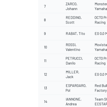
ZARCO,
Monste
7
Johann
Yamaha
REDDING,
OCTO P
8
Scott
Racing
9
RABAT, Tito
EG 0,0 
ROSSI,
Movista
10
Valentino
Yamaha
PETRUCCI,
OCTO P
11
Danilo
Racing
MILLER,
12
EG 0,0 
Jack
ESPARGARO,
Red Bul
13
Pol
Factory
IANNONE,
Team S
14
Andrea
ECSTA