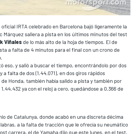
t oficial IRTA celebrado en Barcelona bajó ligeramente la
c Márquez saliera
a pista en los últimos minutos del test
k Viñales
de lo más alto de la hoja de tiempos. El de
a a falta de 4 minutos para el final con un crono de
o.
ó eso, y salió a buscar el tiempo, encontrándolo por dos
y a falta de dos (1.44.071), en dos giros rápidos
l de Honda, también había salido a pista y también por
 1.44.432 ya con el reloj a cero, quedándose a 0.366 de
io de Catalunya
, donde acabó en una discreta décima
abras, a la falta de tracción que le ofrecía su neumático
st carrera, el de Yamaha dijo que este lunes, en el test,