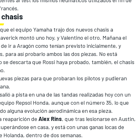
tentes al test los mismos neumáticos utilizados el fin de
francés.
 chasis
 que el equipo Yamaha trajo dos nuevos chasis a
averick montó uno hoy, y Valentino el otro. Mañana el
 de ir a Aragón como tenían previsto inicialmente
, y
s, para así probarlo ambos las dos piezas. No está
o se descarta que Rossi haya probado, también, el chasis
ño.
evas piezas para que probaran los pilotos y pudieran
mana.
salió a pista en una de las tandas realizadas hoy con un
 equipo Repsol Honda, aunque con el número 35, lo que
do alguna evolución aerodinámica en esa pieza.
la reaparición de
Alex Rins
, que tras lesionarse en Austin,
uperándose en casa, y está con unas ganas locas de
de Holanda, dentro de dos semanas.