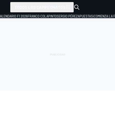
TODOS LOS CAMPEONATOS
ALENDARIO F1 2026
FRANCO COLAPINTO
SERGIO PÉREZ
APUESTAS
¡COMIENZA LA F