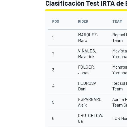
Clasificación Test IRTA de
POS
RIDER
TEAM
MARQUEZ,
Repsol
1
Marc
Team
VIÑALES,
Movista
2
Maverick
Yamaha
FOLGER,
Monste
3
Jonas
Yamaha
PEDROSA,
Repsol
4
Dani
Team
ESPARGARO,
Aprilia 
5
Aleix
Team Gr
CRUTCHLOW,
6
LCR Ho
Cal