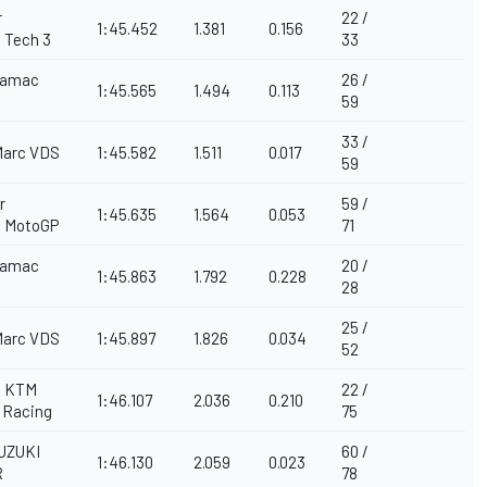
r
22 /
1:45.452
1.381
0.156
 Tech 3
33
ramac
26 /
1:45.565
1.494
0.113
59
33 /
Marc VDS
1:45.582
1.511
0.017
59
r
59 /
1:45.635
1.564
0.053
 MotoGP
71
ramac
20 /
1:45.863
1.792
0.228
28
25 /
Marc VDS
1:45.897
1.826
0.034
52
l KTM
22 /
1:46.107
2.036
0.210
 Racing
75
UZUKI
60 /
1:46.130
2.059
0.023
R
78