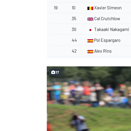
19
10
Xavier Simeon
35
Cal Crutchlow
30
Takaaki Nakagami
44
Pol Espargaro
42
Alex Rins
17