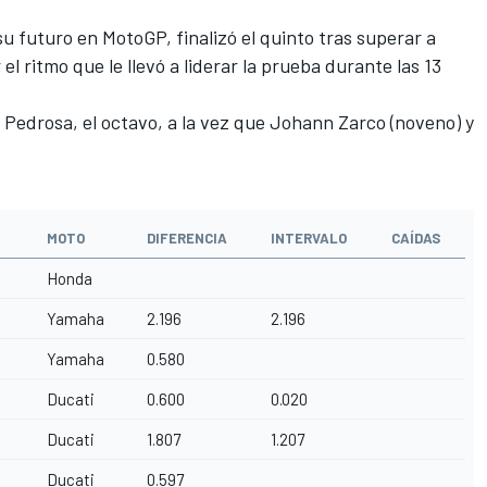
u futuro en MotoGP, finalizó el quinto tras superar a
l ritmo que le llevó a liderar la prueba durante las 13
 Pedrosa, el octavo, a la vez que Johann Zarco (noveno) y
MOTO
DIFERENCIA
INTERVALO
CAÍDAS
Honda
Yamaha
2.196
2.196
Yamaha
0.580
Ducati
0.600
0.020
Ducati
1.807
1.207
Ducati
0.597