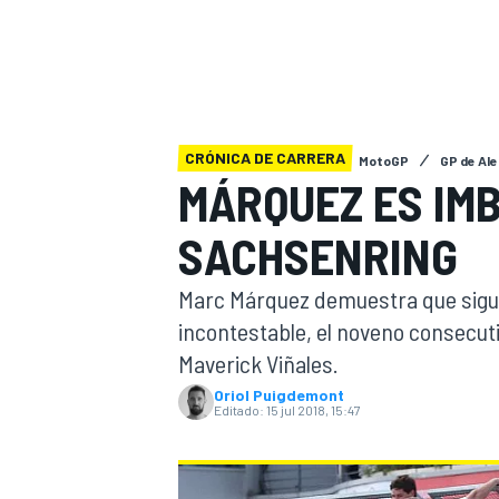
INDYCAR
CRÓNICA DE CARRERA
MotoGP
GP de Al
MÁRQUEZ ES IMB
SACHSENRING
Marc Márquez demuestra que sigue 
incontestable, el noveno consecuti
Maverick Viñales.
MOTOGP
Oriol Puigdemont
Editado:
15 jul 2018, 15:47