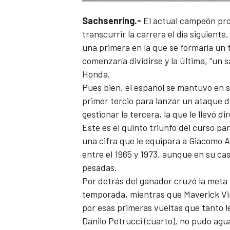
FÓRMULA E
Sachsenring.-
El actual campeón proy
transcurrir la carrera el día siguiente
una primera en la que se formaría un 
comenzaría dividirse y la última, “un 
Honda.
Pues bien, el español se mantuvo en 
primer tercio para lanzar un ataque de
gestionar la tercera, la que le llevó d
Este es el quinto triunfo del curso pa
una cifra que le equipara a Giacomo 
entre el 1965 y 1973, aunque en su ca
WRC
pesadas.
Por detrás del ganador cruzó la meta 
temporada, mientras que Maverick Viñ
por esas primeras vueltas que tanto le
Danilo Petrucci (cuarto), no pudo agu