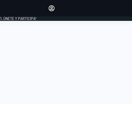
favoritos
Haz que se oiga tu voz
comentando artículos.
1, ÚNETE Y PARTICIPA!
INICIAR SESIÓN
EDICIÓN
LATINOAMÉRICA