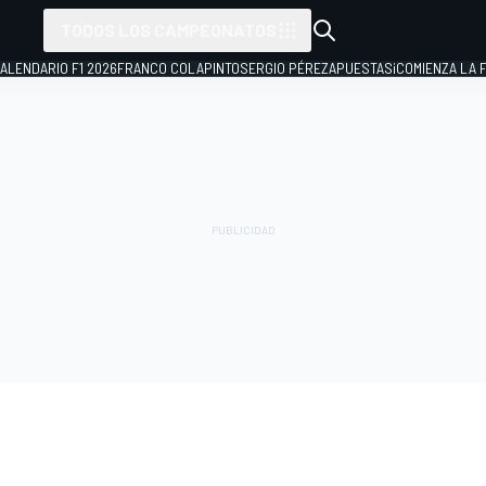
TODOS LOS CAMPEONATOS
ALENDARIO F1 2026
FRANCO COLAPINTO
SERGIO PÉREZ
APUESTAS
¡COMIENZA LA F