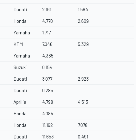
Ducati
2.161
1.564
Honda
4.770
2.609
Yamaha
1.717
KTM
7.046
5.329
Yamaha
4.335
Suzuki
0.154
Ducati
3.077
2.923
Ducati
0.285
Aprilia
4.798
4.513
Honda
4.084
Honda
11.162
7.078
Ducati
11.653
0.491