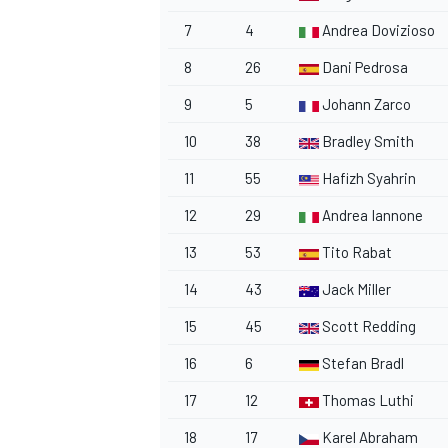
7
4
Andrea Dovizioso
8
26
Dani Pedrosa
9
5
Johann Zarco
10
38
Bradley Smith
11
55
Hafizh Syahrin
12
29
Andrea Iannone
13
53
Tito Rabat
MÁS CATEGORÍAS
14
43
Jack Miller
15
45
Scott Redding
16
6
Stefan Bradl
17
12
Thomas Luthi
18
17
Karel Abraham