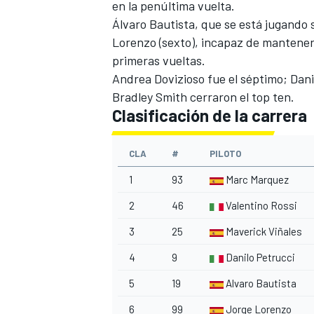
en la penúltima vuelta.
Álvaro Bautista, que se está jugando s
Lorenzo (sexto), incapaz de mantener e
primeras vueltas.
Andrea Dovizioso fue el séptimo; Dani
Bradley Smith cerraron el top ten.
Clasificación de la carrera
CLA
#
PILOTO
1
93
Marc Marquez
2
46
Valentino Rossi
3
25
Maverick Viñales
4
9
Danilo Petrucci
5
19
Alvaro Bautista
6
99
Jorge Lorenzo