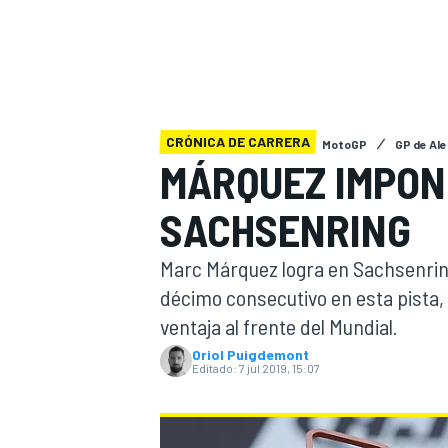
INDYCAR
CRÓNICA DE CARRERA
MotoGP
GP de Al
MÁRQUEZ IMPON
SACHSENRING
Marc Márquez logra en Sachsenring u
décimo consecutivo en esta pista,
ventaja al frente del Mundial.
MOTOGP
Oriol Puigdemont
Editado:
7 jul 2019, 15:07