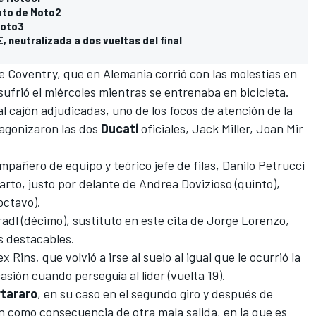
rato de Moto2
Moto3
, neutralizada a dos vueltas del final
 Coventry, que en Alemania corrió con las molestias en
 sufrió el miércoles mientras se entrenaba en bicicleta.
l cajón adjudicadas, uno de los focos de atención de la
tagonizaron las dos
Ducati
oficiales, Jack Miller, Joan Mir
mpañero de equipo y teórico jefe de filas, Danilo Petrucci
arto, justo por delante de Andrea Dovizioso (quinto),
 octavo).
radl (décimo), sustituto en este cita de Jorge Lorenzo,
s destacables.
 Rins, que volvió a irse al suelo al igual que le ocurrió la
sión cuando perseguía al líder (vuelta 19).
rtararo
, en su caso en el segundo giro y después de
n como consecuencia de otra mala salida, en la que es