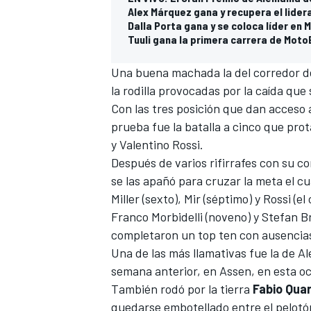
Alex Márquez gana y recupera el lide
Dalla Porta gana y se coloca líder en 
Tuuli gana la primera carrera de MotoE
Una buena machada la del corredor de
la rodilla provocadas por la caída que
Con las tres posición que dan acceso a
prueba fue la batalla a cinco que pro
y Valentino Rossi.
Después de varios rifirrafes con su co
se las apañó para cruzar la meta el cu
Miller (sexto), Mir (séptimo) y Rossi (el
Franco Morbidelli (noveno) y Stefan B
completaron un top ten con ausencia
Una de las más llamativas fue la de Alex
semana anterior, en Assen, en esta oca
También rodó por la tierra
Fabio Qua
quedarse embotellado entre el pelotó