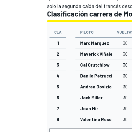
solo la segunda caída del francés des
Clasificación carrera de M
CLA
PILOTO
VUELTA
1
Marc Marquez
30
2
Maverick Viñales
30
3
Cal Crutchlow
30
4
Danilo Petrucci
30
MÁS CATEGORÍAS
5
Andrea Dovizioso
30
6
Jack Miller
30
7
Joan Mir
30
8
Valentino Rossi
30