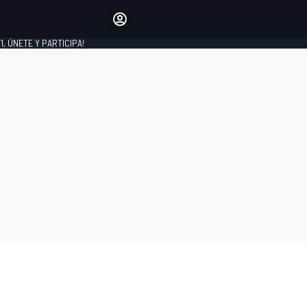
favoritos
Haz que se oiga tu voz
comentando artículos.
1, ÚNETE Y PARTICIPA!
INICIAR SESIÓN
EDICIÓN
LATINOAMÉRICA