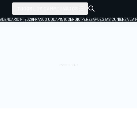
TODOS LOS CAMPEONATOS
ALENDARIO F1 2026
FRANCO COLAPINTO
SERGIO PÉREZ
APUESTAS
¡COMIENZA LA F