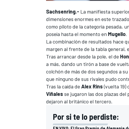
FÓRMULA E
Sachsenring.-
La manifiesta superio
dimensiones enormes en este trazado,
como piloto de la categoría pesada, u
poseía hasta el momento en
Mugello
.
La combinación de resultados hace qu
margen al frente de la tabla general,
Tras arrancar desde la pole, el de
Ho
a más, dando un tirón a base de vuelta
colchón de más de dos segundos a su 
que ninguno de sus rivales pudo contr
Tras la caída de
Alex Rins
(vuelta 19) 
WRC
Viñales
se jugaron las dos plazas del
dejaron al británico el tercero.
Por si te lo perdiste:
EN VIVO: El Gran Premio de Alemania 