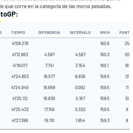
de que corre en la categoría de las moros pesadas.
otoGP:
S
TIEMPO
DIFERENCIA
INTERVALO
KM/H
PUNTO
41'08.276
160.6
25
41'12.863
4.587
4.587
160.3
20
41'16.017
7.741
3.154
160.1
16
41'24.853
16.577
8.836
159.5
13
41'24.945
16.669
0.092
159.5
11
41'25.112
16.836
0.167
159.5
10
41'25.432
17.156
0.320
159.5
9
41'27.386
19.110
1.954
159.3
8