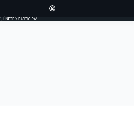
favoritos
Haz que se oiga tu voz
comentando artículos.
1, ÚNETE Y PARTICIPA!
INICIAR SESIÓN
EDICIÓN
LATINOAMÉRICA