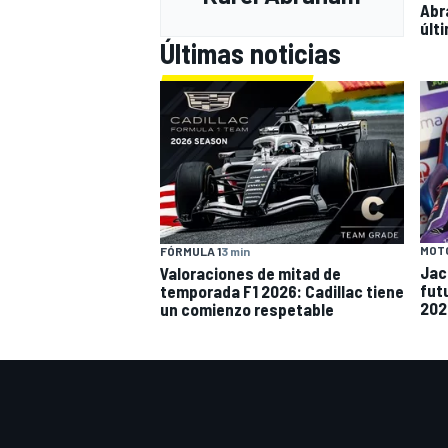
Abr
últ
Últimas noticias
MOT
FÓRMULA 1
3 min
Jack
Valoraciones de mitad de
fut
temporada F1 2026: Cadillac tiene
202
un comienzo respetable