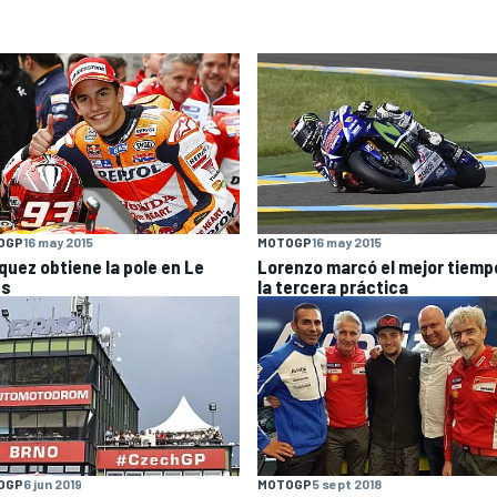
OGP
16 may 2015
MOTOGP
16 may 2015
quez obtiene la pole en Le
Lorenzo marcó el mejor tiemp
ns
la tercera práctica
OGP
6 jun 2019
MOTOGP
5 sept 2018