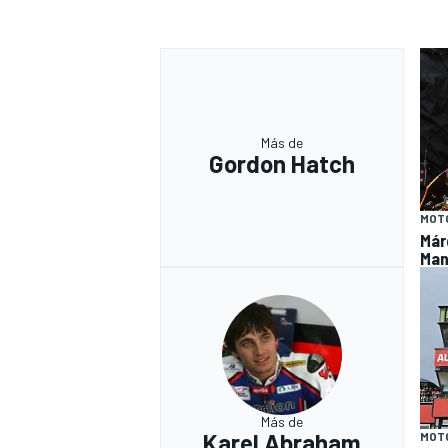
Más de
Gordon Hatch
MOT
Már
Ma
Más de
Karel Abraham
MOT