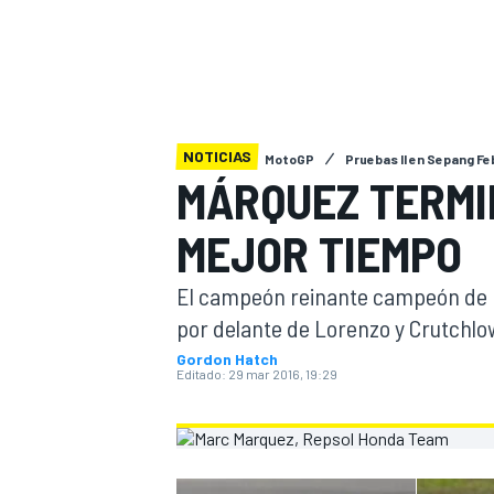
INDYCAR
NOTICIAS
MotoGP
Pruebas II en Sepang Fe
MÁRQUEZ TERMI
MEJOR TIEMPO
El campeón reinante campeón de Mo
por delante de Lorenzo y Crutchlo
Gordon Hatch
MOTOGP
Editado:
29 mar 2016, 19:29