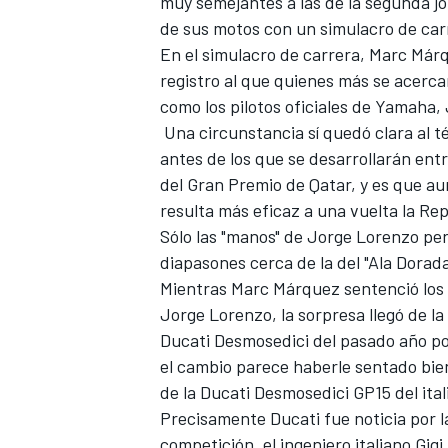
muy semejantes a las de la segunda j
de sus motos con un simulacro de car
FÓRMULA E
En el simulacro de carrera, Marc Már
registro al que quienes más se acerc
como los pilotos oficiales de Yamaha,
Una circunstancia sí quedó clara al t
antes de los que se desarrollarán entre
del Gran Premio de Qatar, y es que a
resulta más eficaz a una vuelta la Re
Sólo las "manos" de Jorge Lorenzo per
diapasones cerca de la del "Ala Dorada
Mientras Marc Márquez sentenció los 
Jorge Lorenzo, la sorpresa llegó de l
WRC
Ducati Desmosedici del pasado año por
el cambio parece haberle sentado bie
de la Ducati Desmosedici GP15 del ita
Precisamente Ducati fue noticia por 
competición, el ingeniero italiano Gig