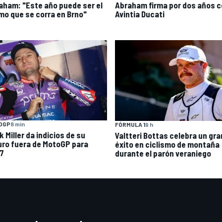
aham: "Este año puede ser el
Abraham firma por dos años 
imo que se corra en Brno"
Avintia Ducati
OGP
8 min
FÓRMULA 1
9 h
 Miller da indicios de su
Valtteri Bottas celebra un gra
uro fuera de MotoGP para
éxito en ciclismo de montaña
7
durante el parón veraniego