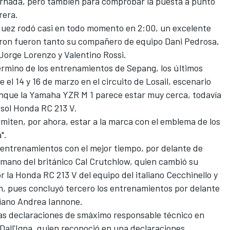
ornada, pero también para comprobar la puesta a punto
rera.
quez rodó casi en todo momento en 2:00, un excelente
aron fueron tanto su compañero de equipo Dani Pedrosa,
 Jorge Lorenzo y Valentino Rossi.
érmino de los entrenamientos de Sepang, los últimos
 el 14 y 16 de marzo en el circuito de Losail, escenario
unque la Yamaha YZR M 1 parece estar muy cerca, todavía
psol Honda RC 213 V.
miten, por ahora, estar a la marca con el emblema de los
".
entrenamientos con el mejor tiempo, por delante de
a mano del británico Cal Crutchlow, quien cambió su
 la Honda RC 213 V del equipo del italiano Cecchinello y
n, pues concluyó tercero los entrenamientos por delante
liano Andrea Iannone.
las declaraciones de smáximo responsable técnico en
i Dall'Igna, quien reconoció en una declaraciones