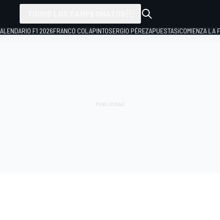
TODOS LOS CAMPEONATOS
ALENDARIO F1 2026
FRANCO COLAPINTO
SERGIO PÉREZ
APUESTAS
¡COMIENZA LA F