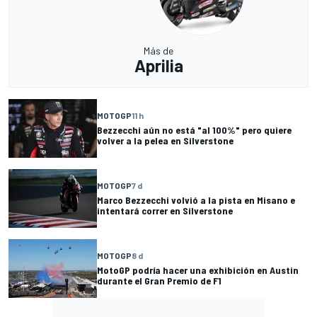
Más de
Aprilia
MOTOGP
11 h
Bezzecchi aún no está "al 100%" pero quiere
volver a la pelea en Silverstone
MOTOGP
7 d
Marco Bezzecchi volvió a la pista en Misano e
intentará correr en Silverstone
MOTOGP
8 d
MotoGP podría hacer una exhibición en Austin
durante el Gran Premio de F1