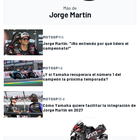
Más de
Jorge Martín
MOTOGP
11 h
Jorge Martín: "¡No entiendo por qué lidero el
campeonato!"
MOTOGP
1 d
¿Y si Yamaha recuperara el número 1 del
campeón la próxima temporada?
MOTOGP
13 d
Cómo Yamaha quiere facilitar la integración de
Jorge Martín en 2027