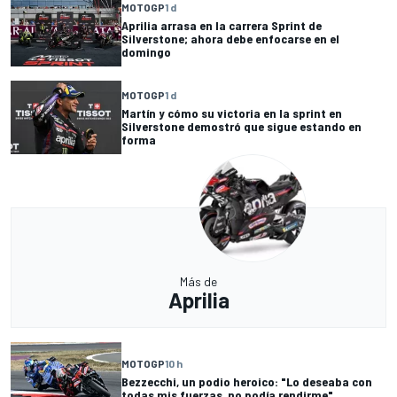
MOTOGP
1 d
Aprilia arrasa en la carrera Sprint de
Silverstone; ahora debe enfocarse en el
domingo
MOTOGP
1 d
Martín y cómo su victoria en la sprint en
Silverstone demostró que sigue estando en
forma
Más de
Aprilia
MOTOGP
10 h
Bezzecchi, un podio heroico: "Lo deseaba con
todas mis fuerzas, no podía rendirme"