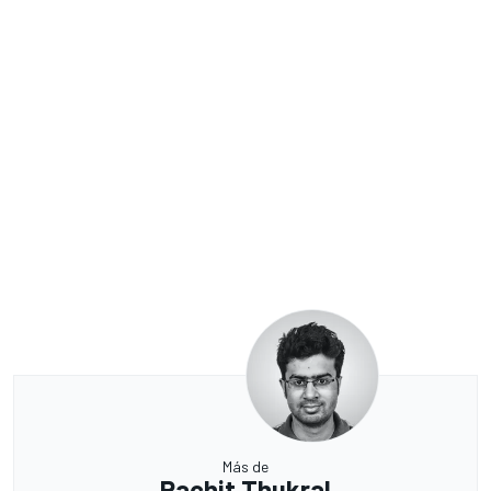
Más de
Rachit Thukral