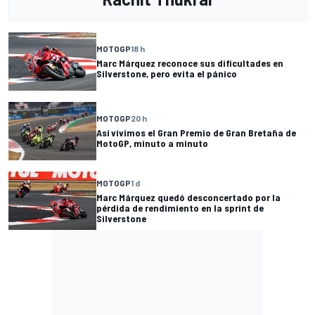
MOTOGP
18 h
Marc Márquez reconoce sus dificultades en
Silverstone, pero evita el pánico
MOTOGP
20 h
Así vivimos el Gran Premio de Gran Bretaña de
MotoGP, minuto a minuto
MOTOGP
1 d
Marc Márquez quedó desconcertado por la
pérdida de rendimiento en la sprint de
Silverstone