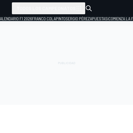
TODOS LOS CAMPEONATOS
ALENDARIO F1 2026
FRANCO COLAPINTO
SERGIO PÉREZ
APUESTAS
¡COMIENZA LA F