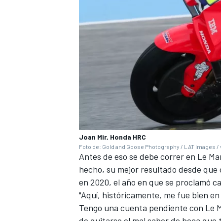
Joan Mir, Honda HRC
MÁS CATEGORÍAS
Foto de: Gold and Goose Photography / LAT Images / 
Antes de eso se debe correr en Le Ma
hecho, su mejor resultado desde que 
en 2020, el año en que se proclamó 
"Aquí, históricamente, me fue bien en
Tengo una cuenta pendiente con Le Ma
de quitarse el mal sabor de boca que