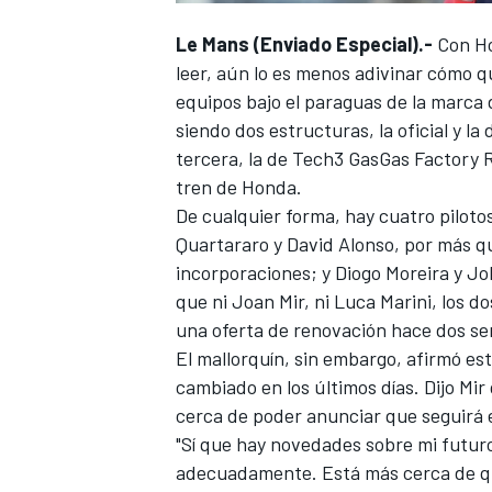
FÓRMULA E
Le Mans (Enviado Especial).-
Con
H
leer, aún lo es menos adivinar cómo qu
equipos bajo el paraguas de la marca 
siendo dos estructuras, la oficial y la 
tercera, la de
Tech3 GasGas Factory 
tren de Honda.
De cualquier forma, hay cuatro pilot
Quartararo
y David Alonso, por más qu
incorporaciones; y
Diogo Moreira
y
Jo
que ni
Joan Mir
, ni
Luca Marini
, los d
una oferta de renovación hace dos s
WRC
El mallorquín, sin embargo, afirmó es
cambiado en los últimos días. Dijo Mi
cerca de poder anunciar que seguirá
"Sí que hay novedades sobre mi futur
adecuadamente. Está más cerca de qu