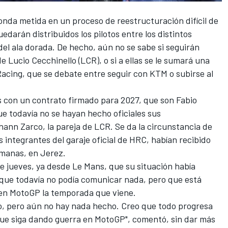
onda
metida en un proceso de reestructuración difícil de
edarán distribuidos los pilotos entre los distintos
del ala dorada. De hecho, aún no se sabe si seguirán
de Lucio Cecchinello (
LCR
), o si a ellas se le sumará una
Racing
, que se debate entre seguir con
KTM
o subirse al
os con un contrato firmado para 2027, que son
Fabio
e todavía no se hayan hecho oficiales sus
hann Zarco
, la pareja de LCR. Se da la circunstancia de
os integrantes del garaje oficial de HRC, habían recibido
emanas, en Jerez.
te jueves, ya desde Le Mans, que su situación había
r que todavía no podía comunicar nada, pero que está
 en MotoGP la temporada que viene.
o, pero aún no hay nada hecho. Creo que todo progresa
e siga dando guerra en MotoGP", comentó, sin dar más