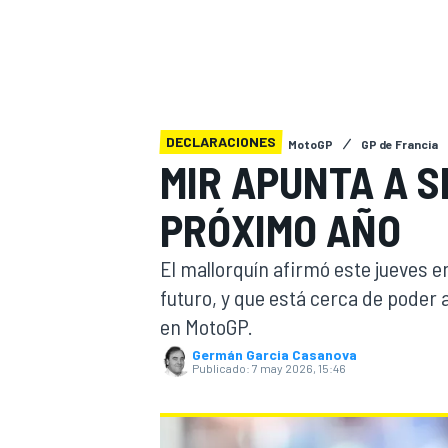
INDYCAR
DECLARACIONES
MotoGP
GP de Francia
MIR APUNTA A S
PRÓXIMO AÑO
El mallorquín afirmó este jueves 
futuro, y que está cerca de poder 
en MotoGP.
MOTOGP
Germán Garcia Casanova
Publicado:
7 may 2026, 15:46