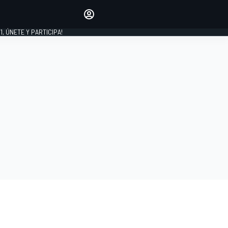
favoritos
Haz que se oiga tu voz
comentando artículos.
1, ÚNETE Y PARTICIPA!
INICIAR SESIÓN
EDICIÓN
LATINOAMÉRICA