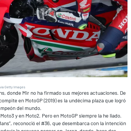
via Getty Images
ns, donde Mir no ha firmado sus mejores actuaciones. De
compite en MotoGP (2019) es la undécima plaza que logró
campeón del mundo.
 Moto3 y en Moto2. Pero en MotoGP siempre la he liado.
ns”, reconoció el #36, que desembarca con la intención
 todavía le provoca pensar en Jerez, donde, hace dos