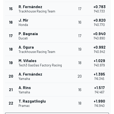
R. Fernández
+0.783
15
17
Trackhouse Racing Team
1'40.733
J. Mir
+0.820
16
16
Honda
1'40.770
P. Bagnaia
+0.940
17
17
Ducati
1'40.890
A. Ogura
+0.992
18
19
Trackhouse Racing Team
1'40.942
M. Viñales
+1.029
19
18
Tech3 GasGas Factory Racing
1'40.979
A. Fernández
+1.395
20
20
Yamaha
1'41.345
A. Rins
+1.517
21
16
Yamaha
1'41.467
T. Razgatlioglu
+1.990
22
18
Pramac
1'41.940