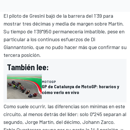
El piloto de Gresini bajó de la barrera del 1'39 para
mostrar tres décimas y media de margen sobre Martín.
Su tiempo de 1'39"950 permanecería imbatible, pese en
particular a los continuos esfuerzos de Di
Giannantonio, que no pudo hacer más que confirmar su
tercera posición.
También lee:
MOTOGP
GP de Catalunya de MotoGP: horarios y
cómo verlo en vivo
Como suele ocurrir, las diferencias son mínimas en este
circuito, al menos detrás del líder: solo 0"245 separan al
segundo, Jorge Martín, del décimo,
Johann Zarco
.
Fabio Quartararo
ocupa por su parte la 14.ª posición, y