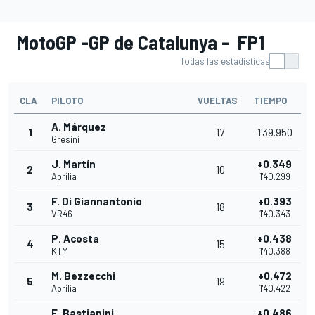
MotoGP -GP de Catalunya - FP1
Todas las estadísticas
CLA
PILOTO
VUELTAS
TIEMPO
A. Márquez
1
17
1'39.950
Gresini
J. Martín
+0.349
2
10
Aprilia
1'40.299
F. Di Giannantonio
+0.393
3
18
VR46
1'40.343
P. Acosta
+0.438
4
15
KTM
1'40.388
M. Bezzecchi
+0.472
5
19
Aprilia
1'40.422
E. Bastianini
+0.486