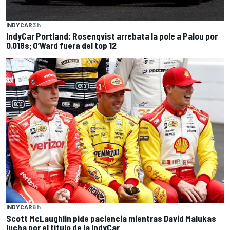
INDYCAR
3 h
IndyCar Portland: Rosenqvist arrebata la pole a Palou por
0.018s; O’Ward fuera del top 12
INDYCAR
6 h
Scott McLaughlin pide paciencia mientras David Malukas
lucha por el título de la IndyCar