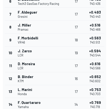
6
17
Tech3 GasGas Factory Racing
1'40.436
F. Aldeguer
+0.493
7
17
Gresini
1'40.443
J. Miller
+0.516
8
17
Pramac
1'40.466
F. Morbidelli
+0.563
9
18
VR46
1'40.513
J. Zarco
+0.594
10
19
LCR
1'40.544
D. Moreira
+0.616
11
17
LCR
1'40.566
B. Binder
+0.652
12
16
KTM
1'40.602
L. Marini
+0.753
13
17
Honda
1'40.703
F. Quartararo
+0.769
14
14
Yamaha
1'40.719