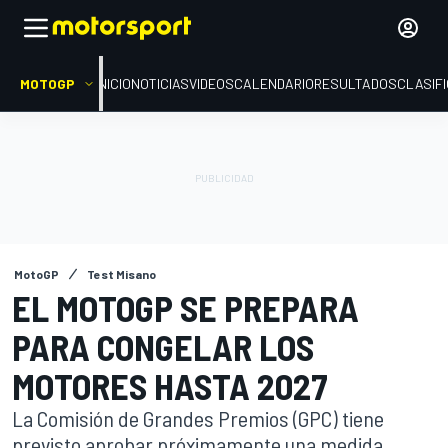
MOTOGP
INICIO
NOTICIAS
VIDEOS
CALENDARIO
RESULTADOS
CLASIF
MotoGP
Test Misano
EL MOTOGP SE PREPARA
PARA CONGELAR LOS
MOTORES HASTA 2027
La Comisión de Grandes Premios (GPC) tiene
previsto aprobar próximamente una medida