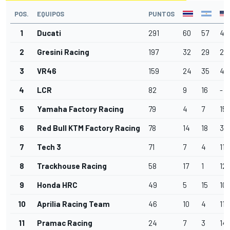
POS.
EQUIPOS
PUNTOS
1
Ducati
291
60
57
44
2
Gresini Racing
197
32
29
29
3
VR46
159
24
35
40
4
LCR
82
9
16
-
5
Yamaha Factory Racing
79
4
7
15
6
Red Bull KTM Factory Racing
78
14
18
3
7
Tech 3
71
7
4
11
8
Trackhouse Racing
58
17
1
12
9
Honda HRC
49
5
15
10
10
Aprilia Racing Team
46
10
4
11
11
Pramac Racing
24
7
3
14