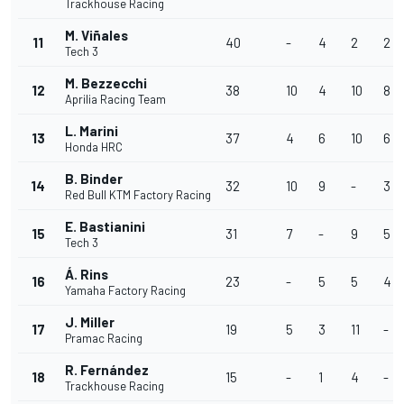
Trackhouse Racing
M. Viñales
11
40
-
4
2
2
Tech 3
M. Bezzecchi
12
38
10
4
10
8
Aprilia Racing Team
L. Marini
13
37
4
6
10
6
Honda HRC
B. Binder
14
32
10
9
-
3
Red Bull KTM Factory Racing
E. Bastianini
15
31
7
-
9
5
Tech 3
Á. Rins
16
23
-
5
5
4
Yamaha Factory Racing
J. Miller
17
19
5
3
11
-
Pramac Racing
R. Fernández
18
15
-
1
4
-
Trackhouse Racing