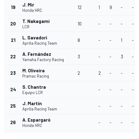
J. Mir
19
12
1
9
-
-
Honda HRC
T. Nakagami
20
10
-
-
-
-
LCR
L. Savadori
21
8
-
-
1
-
Aprilia Racing Team
A. Fernández
22
3
-
-
3
-
Yamaha Factory Racing
M. Oliveira
23
2
2
-
-
-
Pramac Racing
S. Chantra
24
-
-
-
-
Equipo LCR
J. Martín
25
-
-
-
-
Aprilia Racing Team
A. Espargaró
26
-
-
-
-
Honda HRC