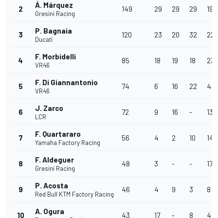
Á. Márquez
2
149
29
29
29
19
Gresini Racing
P. Bagnaia
3
120
23
20
32
22
Ducati
F. Morbidelli
4
85
18
19
18
23
VR46
F. Di Giannantonio
5
74
6
16
22
4
VR46
J. Zarco
6
72
9
16
-
13
LCR
F. Quartararo
7
56
4
2
10
14
Yamaha Factory Racing
F. Aldeguer
8
48
3
-
-
17
Gresini Racing
P. Acosta
9
46
4
9
3
8
Red Bull KTM Factory Racing
A. Ogura
10
43
17
-
8
4