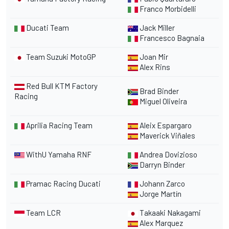
Franco Morbidelli
Ducati Team
Jack Miller
Francesco Bagnaia
Team Suzuki MotoGP
Joan Mir
Alex Rins
Red Bull KTM Factory
Brad Binder
Racing
Miguel Oliveira
Aprilia Racing Team
Aleix Espargaro
Maverick Viñales
WithU Yamaha RNF
Andrea Dovizioso
Darryn Binder
Pramac Racing Ducati
Johann Zarco
Jorge Martín
Team LCR
Takaaki Nakagami
Alex Marquez