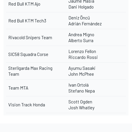
Jaume Masiá
Red Bull KTM Ajo
Dani Holgado
Deniz Öncü
Red Bull KTM Tech3
Adrián Fernández
Andrea Migno
Rivacold Snipers Team
Alberto Surra
Lorenzo Fellon
SIC58 Squadra Corse
Riccardo Rossi
Sterilgarda Max Racing
Ayumu Sasaki
Team
John McPhee
Ivan Ortolá
Team MTA
Stefano Nepa
Scott Ogden
Vision Track Honda
Josh Whatley