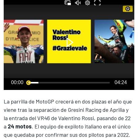
00:00
04:24
La parrilla de
MotoGP
crecerá en dos plazas el año que
viene tras la
separación de Gresini Racing de Aprilia
y
la
entrada del VR46 de Valentino Rossi
, pasando de 22
a
24 motos
. El equipo de expiloto italiano era el único
que quedaba por confirmar sus dos pilotos para 2022.