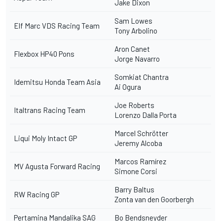
Jake Dixon
Sam Lowes
Elf Marc VDS Racing Team
Tony Arbolino
Aron Canet
Flexbox HP40 Pons
Jorge Navarro
Somkiat Chantra
Idemitsu Honda Team Asia
Ai Ogura
Joe Roberts
Italtrans Racing Team
Lorenzo Dalla Porta
Marcel Schrötter
Liqui Moly Intact GP
Jeremy Alcoba
Marcos Ramírez
MV Agusta Forward Racing
Simone Corsi
Barry Baltus
RW Racing GP
Zonta van den Goorbergh
Pertamina Mandalika SAG
Bo Bendsneyder