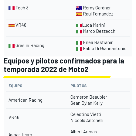
Tech 3
Remy Gardner
Raul Fernandez
VR46
Luca Marini
Marco Bezzecchi
Enea Bastianini
Gresini Racing
Fabio Di Giannantonio
Equipos y pilotos confirmados para la
temporada 2022 de Moto2
EQUIPO
PILOTOS
Cameron Beaubier
American Racing
Sean Dylan Kelly
Celestino Vietti
VR46
Niccolò Antonelli
Albert Arenas
Aspar Team