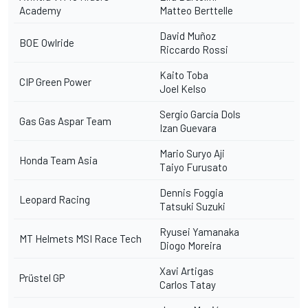
Academy
Matteo Berttelle
David Muñoz
BOE Owlride
Riccardo Rossi
Kaito Toba
CIP Green Power
Joel Kelso
Sergio García Dols
Gas Gas Aspar Team
Izan Guevara
Mario Suryo Aji
Honda Team Asia
Taiyo Furusato
Dennis Foggia
Leopard Racing
Tatsuki Suzuki
Ryusei Yamanaka
MT Helmets MSI Race Tech
Diogo Moreira
Xavi Artigas
Prüstel GP
Carlos Tatay