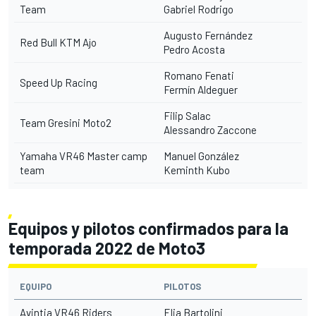
Team
Gabriel Rodrigo
Augusto Fernández
Red Bull KTM Ajo
Pedro Acosta
Romano Fenati
Speed Up Racing
Fermín Aldeguer
Filip Salac
Team Gresini Moto2
Alessandro Zaccone
Yamaha VR46 Master camp
Manuel González
team
Keminth Kubo
Equipos y pilotos confirmados para la
temporada 2022 de Moto3
EQUIPO
PILOTOS
Avintia VR46 Riders
Elia Bartolini