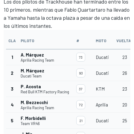
Los dos pilotos de Trackhouse han terminado entre los
10 primeros, mientras que Fabio Quartartaro ha llevado
a Yamaha hasta la octava plaza a pesar de una caída en
los últimos instantes.
CLA
PILOTO
#
MOTO
VUELTAS
A. Márquez
1
Ducati
23
73
Aprilia Racing Team
M. Márquez
2
Ducati
26
93
Ducati Team
P. Acosta
3
KTM
23
37
Red Bull KTM Factory Racing
M. Bezzecchi
4
Aprilia
20
72
Aprilia Racing Team
F. Morbidelli
5
Ducati
25
21
Team VR46