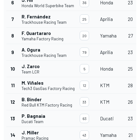
J. Mir
6
Honda
23
36
Honda World Superbike Team
R. Fernández
7
Aprilia
20
25
Trackhouse Racing Team
F. Quartararo
8
Yamaha
27
20
Yamaha Factory Racing
A. Ogura
9
Aprilia
23
79
Trackhouse Racing Team
J. Zarco
10
Honda
25
5
Team LCR
M. Viñales
11
KTM
28
12
Tech3 GasGas Factory Racing
B. Binder
12
KTM
26
33
Red Bull KTM Factory Racing
P. Bagnaia
13
Ducati
23
63
Ducati Team
J. Miller
14
Yamaha
21
43
Pramac Racing