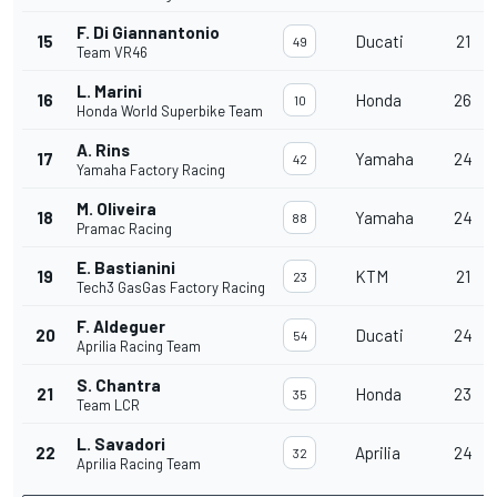
F. Di Giannantonio
15
Ducati
21
49
Team VR46
L. Marini
16
Honda
26
10
Honda World Superbike Team
A. Rins
17
Yamaha
24
42
Yamaha Factory Racing
M. Oliveira
18
Yamaha
24
88
Pramac Racing
E. Bastianini
19
KTM
21
23
Tech3 GasGas Factory Racing
F. Aldeguer
20
Ducati
24
54
Aprilia Racing Team
S. Chantra
21
Honda
23
35
Team LCR
L. Savadori
22
Aprilia
24
32
Aprilia Racing Team