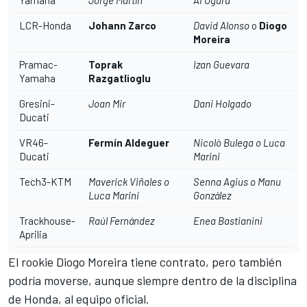
Yamaha
Jorge Martín
Ai Ogura
LCR-Honda
Johann Zarco
David Alonso
o
Diogo
Moreira
Pramac-
Toprak
Izan Guevara
Yamaha
Razgatlioglu
Gresini-
Joan Mir
Dani Holgado
Ducati
VR46-
Fermín Aldeguer
Nicolò Bulega o
Luca
Ducati
Marini
Tech3-KTM
Maverick Viñales
o
Senna Agius o Manu
Luca Marini
González
Trackhouse-
Raúl Fernández
Enea Bastianini
Aprilia
El rookie Diogo Moreira tiene contrato, pero también
podría moverse, aunque siempre dentro de la disciplina
de Honda, al equipo oficial.