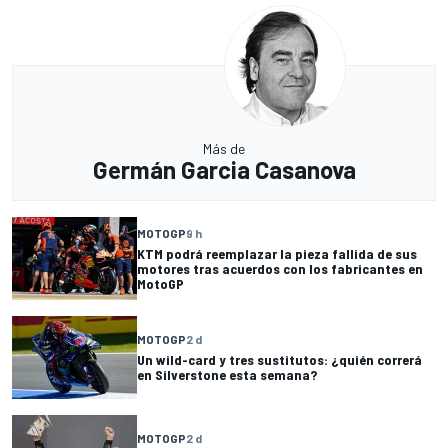
Más de
Germán Garcia Casanova
MOTOGP
9 h
KTM podrá reemplazar la pieza fallida de sus
motores tras acuerdos con los fabricantes en
MotoGP
MOTOGP
2 d
Un wild-card y tres sustitutos: ¿quién correrá
en Silverstone esta semana?
MOTOGP
2 d