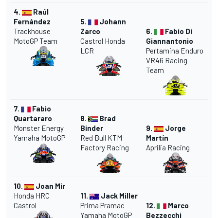
4.
Raúl
Fernández
5.
Johann
Trackhouse
Zarco
6.
Fabio Di
MotoGP Team
Castrol
Honda
Giannantonio
LCR
Pertamina Enduro
VR46 Racing
Team
7.
Fabio
Quartararo
8.
Brad
Monster Energy
Binder
9.
Jorge
Yamaha
MotoGP
Red Bull KTM
Martín
Factory Racing
Aprilia
Racing
10.
Joan Mir
Honda HRC
11.
Jack Miller
Castrol
Prima
Pramac
12.
Marco
Yamaha MotoGP
Bezzecchi