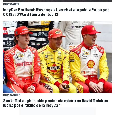
INDYCAR
7 h
IndyCar Portland: Rosenqvist arrebata la pole a Palou por
0.018s; O’Ward fuera del top 12
INDYCAR
9 h
Scott McLaughlin pide paciencia mientras David Malukas
lucha por el título de la IndyCar