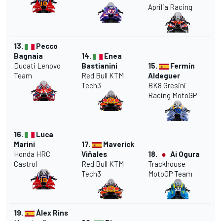
Aprilia Racing
13.
Pecco
Bagnaia
14.
Enea
Ducati
Lenovo
Bastianini
15.
Fermín
Team
Red Bull KTM
Aldeguer
Tech3
BK8 Gresini
Racing MotoGP
16.
Luca
Marini
17.
Maverick
Honda HRC
Viñales
18.
Ai Ogura
Castrol
Red Bull KTM
Trackhouse
Tech3
MotoGP Team
19.
Álex Rins