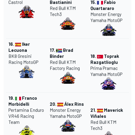
Castrol
Bastianini
15.
Fabio
Red Bull KTM
Quartararo
Tech3
Monster Energy
Yamaha MotoGP
16.
Iker
Lecuona
17.
Brad
BK8 Gresini
Binder
18.
Toprak
Racing MotoGP
Red Bull KTM
Razgatlioglu
Factory Racing
Prima Pramac
Yamaha MotoGP
19.
Franco
Morbidelli
20.
Álex Rins
Pertamina Enduro
Monster Energy
21.
Maverick
VR46 Racing
Yamaha MotoGP
Viñales
Team
Red Bull KTM
Tech3