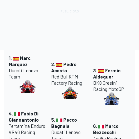
1.
Marc
Márquez
2.
Pedro
Ducati
Lenovo
Acosta
3.
Fermín
Team
Red Bull
KTM
Aldeguer
Factory Racing
BK8
Gresini
Racing MotoGP
4.
Fabio Di
Giannantonio
5.
Pecco
Pertamina Enduro
Bagnaia
6.
Marco
VR46
Racing
Ducati Lenovo
Bezzecchi
Team
Team
Aprilia
Racing