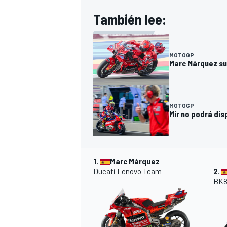
FÓRMULA E
También lee:
MOTOGP
Marc Márquez sum
MOTOGP
Mir no podrá dis
1.
Marc Márquez
WRC
Ducati Lenovo Team
2.
BK