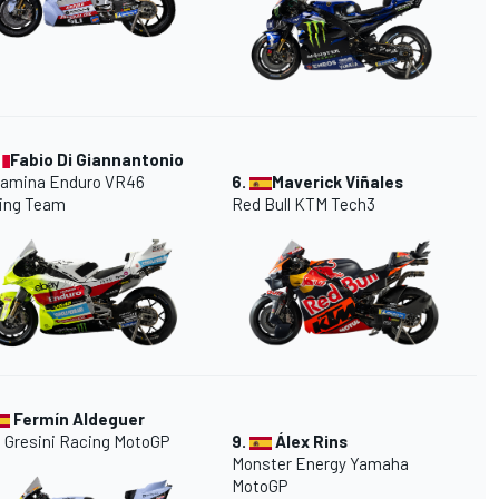
Fabio Di Giannantonio
tamina Enduro VR46
6.
Maverick Viñales
ing Team
Red Bull KTM Tech3
Fermín Aldeguer
 Gresini Racing MotoGP
9.
Álex Rins
Monster Energy Yamaha
MotoGP