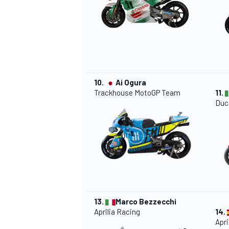
10.
Ai Ogura
Trackhouse MotoGP Team
11.
Duc
MÁS CATEGORÍAS
13.
Marco Bezzecchi
Aprilia Racing
14.
Apri