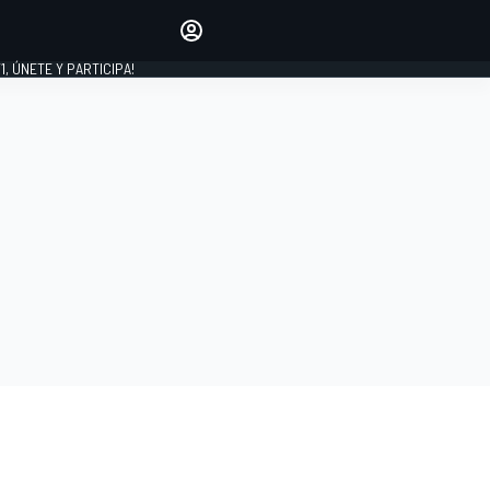
favoritos
Haz que se oiga tu voz
comentando artículos.
1, ÚNETE Y PARTICIPA!
INICIAR SESIÓN
EDICIÓN
LATINOAMÉRICA