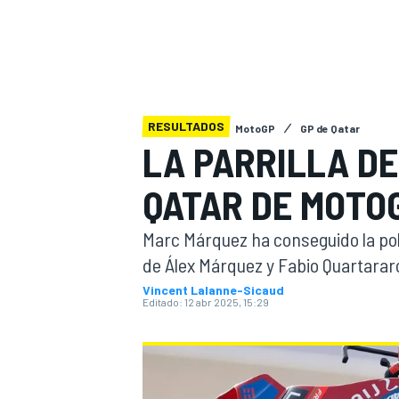
INDYCAR
RESULTADOS
MotoGP
GP de Qatar
LA PARRILLA DE
QATAR DE MOTO
Marc Márquez ha conseguido la pol
de Álex Márquez y Fabio Quartararo.
Vincent Lalanne-Sicaud
MOTOGP
Editado:
12 abr 2025, 15:29