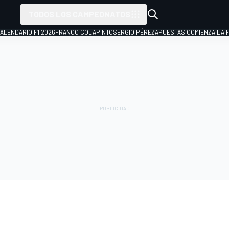
TODOS LOS CAMPEONATOS
ALENDARIO F1 2026
FRANCO COLAPINTO
SERGIO PÉREZ
APUESTAS
¡COMIENZA LA F