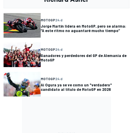
MOTOGP
24 d
Jorge Martín lidera en MotoGP, pero se alarma:
“A este ritmo no aguantaré mucho tiempo”
MOTOGP
24 d
Ganadores y perdedores del GP de Alemania de
MotoGP
MOTOGP
24 d
Ai Ogura ya se ve como un "verdadero"
candidato al título de MotoGP en 2026