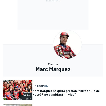
Más de
Marc Márquez
MOTOGP
3 h
Marc Márquez se quita presión: “Otro título de
MotoGP no cambiará mi vida”